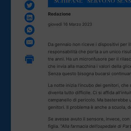
SCHIFANI: “SERVONO SENS
Redazione
giovedì 16 Marzo 2023
Da gennaio non riceve i dispositivi per i
responsabilità che porta a un unico risult
tre anni. Ha un micronfusore per il rilas
che invia alla macchina i valori della glic
Senza questo bisogna bucarsi continuamen
La notte inizia l’incubo dei genitori, ch
diventa tutto difficile. Ci si affida all’
campanello di pericolo. Ma basterebbe un
genitori. Il problema è anche a scuola, 
Se avesse avuto il sensore, invece, con 
figlia.
“Alla farmacia dell’ospedale di Part