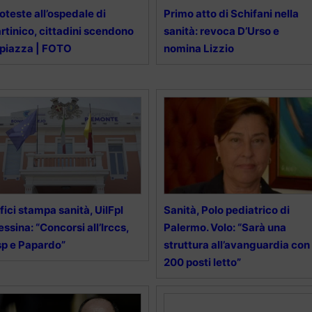
oteste all’ospedale di
Primo atto di Schifani nella
rtinico, cittadini scendono
sanità: revoca D’Urso e
 piazza | FOTO
nomina Lizzio
fici stampa sanità, UilFpl
Sanità, Polo pediatrico di
ssina: “Concorsi all’Irccs,
Palermo. Volo: “Sarà una
p e Papardo”
struttura all’avanguardia con
200 posti letto”