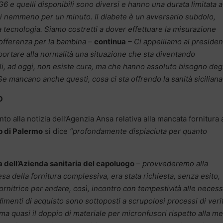
6 e quelli disponibili sono diversi e hanno una durata limitata 
ci nemmeno per un minuto. Il diabete è un avversario subdolo,
la tecnologia. Siamo costretti a dover effettuare la misurazione
offerenza per la bambina –
continua
– Ci appelliamo al presiden
portare alla normalità una situazione che sta diventando
quali, ad oggi, non esiste cura, ma che hanno assoluto bisogno deg
Se mancano anche questi, cosa ci sta offrendo la sanità siciliana
O
nto alla notizia dell’Agenzia Ansa relativa alla mancata fornitura 
p di Palermo
si dice
“profondamente dispiaciuta per quanto
ta dell’Azienda sanitaria del capoluogo
–
provvederemo alla
esa della fornitura complessiva, era stata richiesta, senza esito,
fornitrice per andare, così, incontro con tempestività alle necess
imenti di acquisto sono sottoposti a scrupolosi processi di verif
a quasi il doppio di materiale per micronfusori rispetto alla me