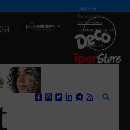
il SiciliaTivù
Siciliarurale.eu
Siciliammare.it
Il Network
Il Giornale della Bellezza
Siciliamedica.it
Sanitainsicilia.it