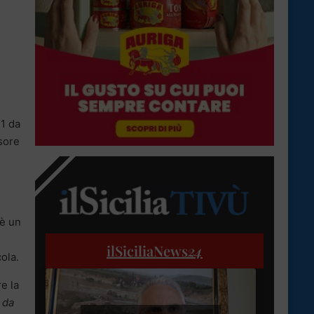
 1 da
nsore
 è un
ilSiciliaNews
24
ola.
e la
 da