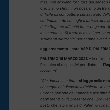
mesi non arrivano forniture dei sensori G
ore. Siamo sfiniti, non possiamo distrar
difficile da combattere senza l’aiuto del
continuamente con aghi e strisce, una s
della Regione affinché intervenga per ri
insostenibile. Si tratta di malati per i 
strumenti elettronici per andare avanti. 
aggiornamento – nota
ASP DI PALERM
PALERMO 16 MARZO 2023
– In riferime
Partinico di dispositivi per diabetici,
l’As
accaduto”
.
“Già domani mattina
–
si legge nella no
consegna dei dispositivi richiesti. In att
un’anticipazione del materiale alla ditta 
degli utenti.
Si fa presente che i provved
posto che la provincia di Palermo consum