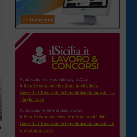
Pubblicazione: mercoledì 8 Luglio 2026
Bandi e concorsi: le ultime novità dalla
Gazzetta Ufficiale della Repubblica Italiana del 3 e
7 luglio 2026
Pubblicazione: venerdì 3 Luglio 2026
Bandi e concorsi: ecco le ultime novità dalla
Gazzetta Ufficiale della Repubblica Italiana del 26
i
e 30 giugno 2026