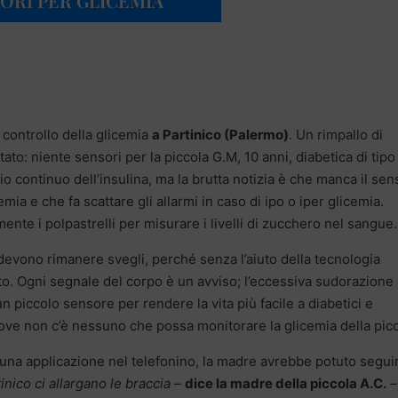
ORI PER GLICEMIA”
l controllo della glicemia
a Partinico (Palermo)
. Un rimpallo di
ato: niente sensori per la piccola G.M, 10 anni, diabetica di tipo
cio continuo dell’insulina, ma la brutta notizia è che manca il se
emia e che fa scattare gli allarmi in caso di ipo o iper glicemia.
te i polpastrelli per misurare i livelli di zucchero nel sangue.
e devono rimanere svegli, perché senza l’aiuto della tecnologia
intuito. Ogni segnale del corpo è un avviso; l’eccessiva sudorazione
 piccolo sensore per rendere la vita più facile a diabetici e
dove non c’è nessuno che possa monitorare la glicemia della picc
una applicazione nel telefonino, la madre avrebbe potuto seguir
inico ci allargano le braccia –
dice la madre della piccola A.C.
–