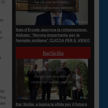
a 72
Fai clic per accettare i
cookie per questo servizio
te
Sala d’Ercole approva la rottamazione,
li
Abbate: “Norma importante per le
?”
famiglie siciliane” CLICCA PER IL VIDEO
BarSicilia
a
Fai clic per accettare i
cookie per questo servizio
ità
ica,
dia
Bar Sicilia, a Ispica la sfida per il futuro