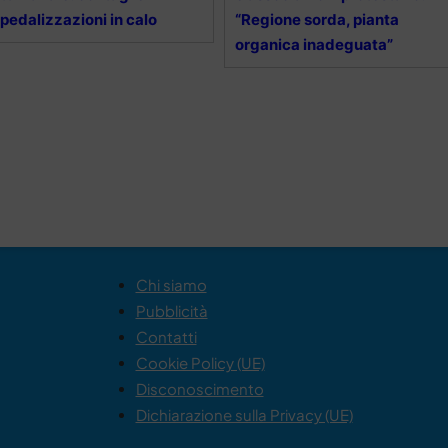
pedalizzazioni in calo
“Regione sorda, pianta
organica inadeguata”
Chi siamo
Pubblicità
Contatti
Cookie Policy (UE)
Disconoscimento
Dichiarazione sulla Privacy (UE)