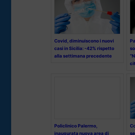
Covid, diminuiscono i nuovi
Pa
casi in Sicilia: -42% rispetto
so
alla settimana precedente
“N
ci
Policlinico Palermo,
Co
inaugurata nuova area di
se