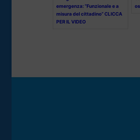
emergenza: “Funzionale e a
os
misura del cittadino” CLICCA
PER IL VIDEO