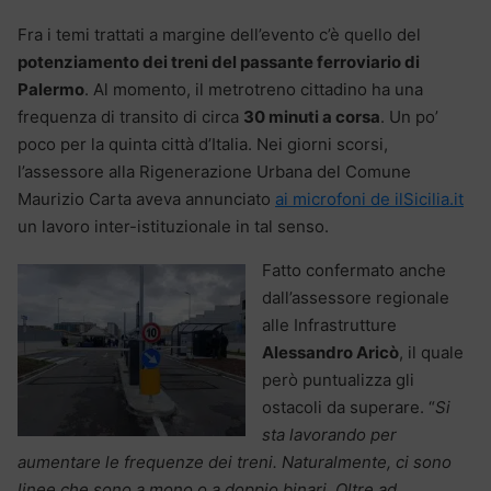
Fra i temi trattati a margine dell’evento c’è quello del
potenziamento dei treni del passante ferroviario di
Palermo
. Al momento, il metrotreno cittadino ha una
frequenza di transito di circa
30 minuti a corsa
. Un po’
poco per la quinta città d’Italia. Nei giorni scorsi,
l’assessore alla Rigenerazione Urbana del Comune
Maurizio Carta aveva annunciato
ai microfoni de ilSicilia.it
un lavoro inter-istituzionale in tal senso.
Fatto confermato anche
dall’assessore regionale
alle Infrastrutture
Alessandro Aricò
, il quale
però puntualizza gli
ostacoli da superare. “
Si
sta lavorando per
aumentare le frequenze dei treni. Naturalmente, ci sono
linee che sono a mono o a doppio binari. Oltre ad