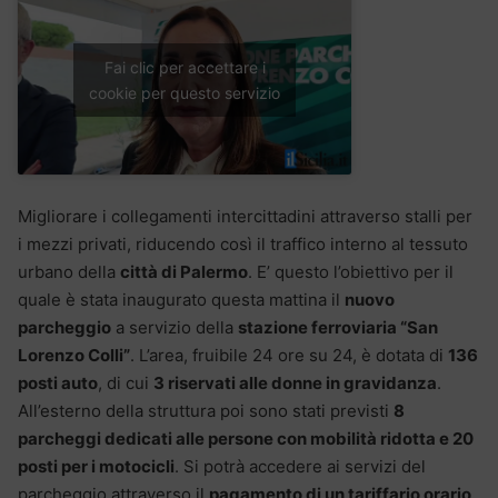
Fai clic per accettare i
cookie per questo servizio
Migliorare i collegamenti intercittadini attraverso stalli per
i mezzi privati, riducendo così il traffico interno al tessuto
urbano della
città di Palermo
. E’ questo l’obiettivo per il
quale è stata inaugurato questa mattina il
nuovo
parcheggio
a servizio della
stazione ferroviaria “San
Lorenzo Colli”
. L’area, fruibile 24 ore su 24, è dotata di
136
posti auto
, di cui
3 riservati alle donne in gravidanza
.
All’esterno della struttura poi sono stati previsti
8
parcheggi dedicati alle persone con mobilità ridotta e 20
posti per i motocicli
. Si potrà accedere ai servizi del
parcheggio attraverso il
pagamento di un tariffario orario,