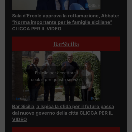
Sala d’Ercole approva la rottamazione, Abbate:
“Norma importante per le famiglie siciliane”
CLICCA PER IL VIDEO
BarSicilia
Fai clic per accettare i
cookie per questo servizio
Bar Sicilia, a Ispica la sfida per il futuro passa
dal nuovo governo della città CLICCA PER IL
VIDEO