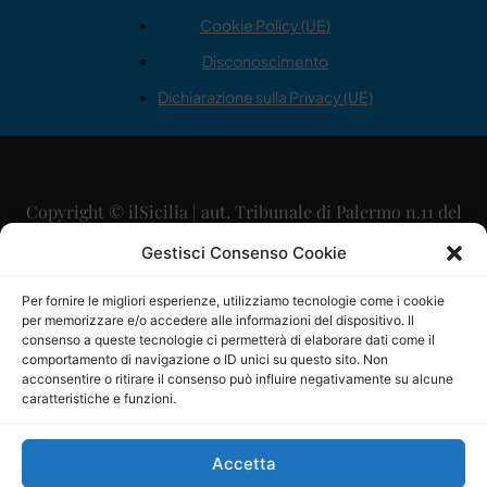
Cookie Policy (UE)
Disconoscimento
Dichiarazione sulla Privacy (UE)
Copyright © ilSicilia | aut. Tribunale di Palermo n.11 del
29/09/2015
Gestisci Consenso Cookie
Editore: Mercurio Comunicazione Soc. Coop. A.R.L.
Per fornire le migliori esperienze, utilizziamo tecnologie come i cookie
per memorizzare e/o accedere alle informazioni del dispositivo. Il
Direttore Editoriale: Maurizio Scaglione
consenso a queste tecnologie ci permetterà di elaborare dati come il
comportamento di navigazione o ID unici su questo sito. Non
Direttore Responsabile: Maria Calabrese
acconsentire o ritirare il consenso può influire negativamente su alcune
caratteristiche e funzioni.
p.zza Sant’Oliva, 9 – 90141 – Palermo – 091335557
P.IVA: 06334930820
Accetta
Mercurio Comunicazione Società Cooperativa a r.l. è