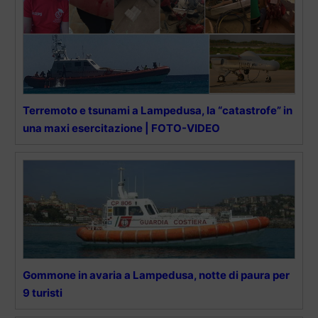
Terremoto e tsunami a Lampedusa, la “catastrofe” in
una maxi esercitazione | FOTO-VIDEO
Gommone in avaria a Lampedusa, notte di paura per
9 turisti