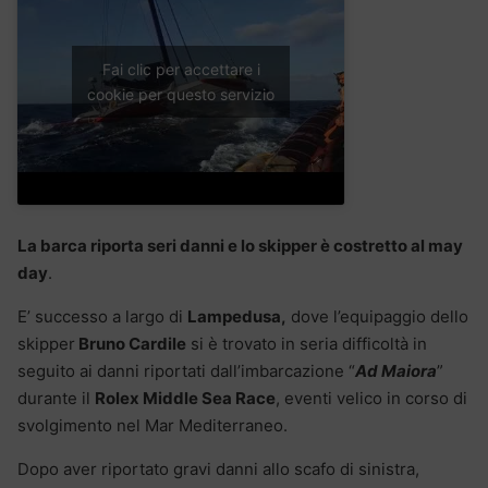
Fai clic per accettare i
cookie per questo servizio
La barca riporta seri danni e lo skipper è costretto al may
day
.
E’ successo a largo di
Lampedusa,
dove l’equipaggio dello
skipper
Bruno Cardile
si è trovato in seria difficoltà in
seguito ai danni riportati dall’imbarcazione “
Ad Maiora
”
durante il
Rolex Middle Sea Race
, eventi velico in corso di
svolgimento nel Mar Mediterraneo.
Dopo aver riportato gravi danni allo scafo di sinistra,