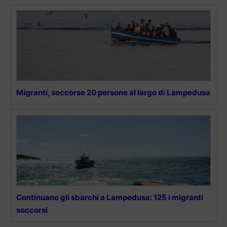
Migranti, soccorse 20 persone al largo di Lampedusa
Continuano gli sbarchi a Lampedusa: 125 i migranti
soccorsi