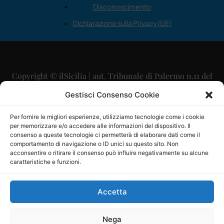
Disconoscimento
Dichiarazione sulla Privacy (UE)
Copyright © ilSicilia | aut. Tribunale di Palermo n.11 del
29/09/2015
Gestisci Consenso Cookie
Editore: Mercurio Comunicazione Soc. Coop. A.R.L.
Per fornire le migliori esperienze, utilizziamo tecnologie come i cookie
per memorizzare e/o accedere alle informazioni del dispositivo. Il
Direttore Editoriale: Maurizio Scaglione
consenso a queste tecnologie ci permetterà di elaborare dati come il
comportamento di navigazione o ID unici su questo sito. Non
Direttore Responsabile: Maria Calabrese
acconsentire o ritirare il consenso può influire negativamente su alcune
caratteristiche e funzioni.
p.zza Sant’Oliva, 9 – 90141 – Palermo – 091335557
P.IVA: 06334930820
Accetta
Mercurio Comunicazione Società Cooperativa a r.l. è
iscritta al Registro degli Operatori di Comunicazione al
Nega