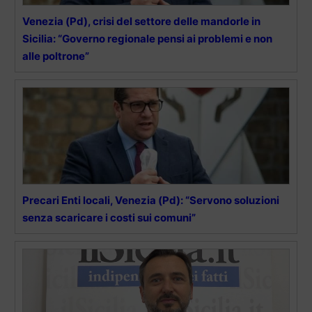
Venezia (Pd), crisi del settore delle mandorle in
Sicilia: “Governo regionale pensi ai problemi e non
alle poltrone”
Precari Enti locali, Venezia (Pd): “Servono soluzioni
senza scaricare i costi sui comuni”