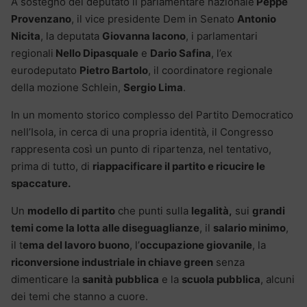
A sostegno del deputato il parlamentare nazionale
Peppe
Provenzano
, il vice presidente Dem in Senato
Antonio
Nicita
, la deputata
Giovanna Iacono
, i parlamentari
regionali
Nello Dipasquale
e
Dario Safina
, l’ex
eurodeputato
Pietro Bartolo
, il coordinatore regionale
della mozione Schlein,
Sergio Lima
.
In un momento storico complesso del Partito Democratico
nell’Isola, in cerca di una propria identità, il Congresso
rappresenta così un punto di ripartenza, nel tentativo,
prima di tutto, di
riappacificare il partito e ricucire le
spaccature.
Un
modello di partito
che punti sulla
legalità,
sui
grandi
temi come la lotta alle diseguaglianze
, il
salario minimo
,
il t
ema del lavoro buono
, l’
occupazione giovanile
, la
riconversione industriale in chiave green
senza
dimenticare la
sanità pubblica
e la
scuola pubblica
, alcuni
dei temi che stanno a cuore.