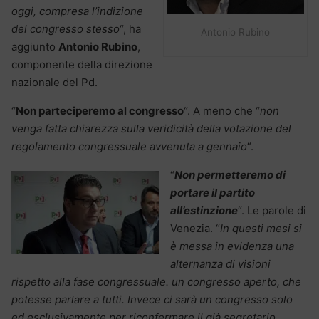
oggi, compresa l’indizione
del congresso stesso
“, ha
Antonio Rubino
aggiunto
Antonio Rubino
,
componente della direzione
nazionale del Pd.
“
Non parteciperemo al congresso
“. A meno che “
non
venga fatta chiarezza sulla veridicità della votazione del
regolamento congressuale avvenuta a gennaio
“.
“
Non permetteremo di
portare il partito
all’estinzione
“. Le parole di
Venezia. “
In questi mesi si
è messa in evidenza una
alternanza di visioni
rispetto alla fase congressuale. un congresso aperto, che
potesse parlare a tutti. Invece ci sarà un congresso solo
ed esclusivamente per riconfermare il già segretario