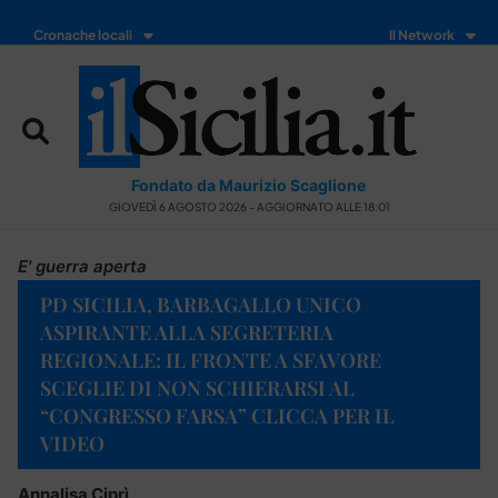
Cronache locali
Il Network
Fondato da Maurizio Scaglione
GIOVEDÌ 6 AGOSTO 2026 - AGGIORNATO ALLE 18:01
E' guerra aperta
PD SICILIA, BARBAGALLO UNICO
ASPIRANTE ALLA SEGRETERIA
REGIONALE: IL FRONTE A SFAVORE
SCEGLIE DI NON SCHIERARSI AL
“CONGRESSO FARSA” CLICCA PER IL
VIDEO
Annalisa Ciprì