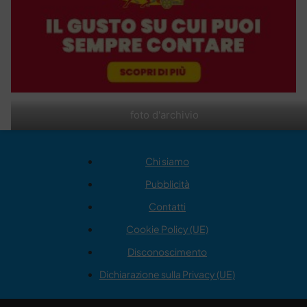
foto d'archivio
Chi siamo
Pubblicità
Contatti
Cookie Policy (UE)
Disconoscimento
Dichiarazione sulla Privacy (UE)