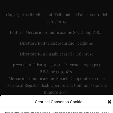
Copyright © ilSicilia | aut. Tribunale di Palermo n.11 del
29/09/2015
Editore: Mercurio Comunicazione Soc. Coop. A.R.L.
Direttore Editoriale: Maurizio Scaglione
Direttore Responsabile: Maria Calabrese
p.zza Sant’Oliva, 9 – 90141 – Palermo – 091335557
P.IVA: 06334930820
Mercurio Comunicazione Società Cooperativa a r.l. è
iscritta al Registro degli Operatori di Comunicazione al
numero 26988
Gestisci Consenso Cookie
Sito gestito da
La Digitale srl
–
info@ladigitale.it
Per fornire le migliori esperienze, utilizziamo tecnologie come i cookie per