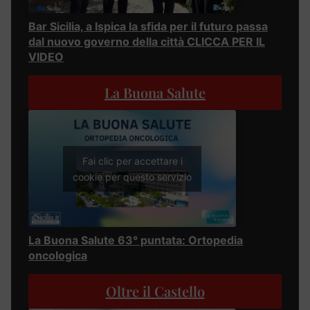
Bar Sicilia, a Ispica la sfida per il futuro passa
dal nuovo governo della città CLICCA PER IL
VIDEO
La Buona Salute
Fai clic per accettare i
cookie per questo servizio
La Buona Salute 63° puntata: Ortopedia
oncologica
Oltre il Castello