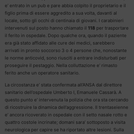
e’ entrato in un pub e pare abbia colpito il proprietario e il
figlio prima di essere aggredito a sua volta, davanti al
locale, sotto gli occhi di centinaia di giovani. I carabinieri
intervenuti sul posto hanno chiamato il
118
per trasportare
il ferito in ospedale. Dopo qualche ora, quando il paziente
era già stato affidato alle cure dei medici, sarebbero
arrivati in pronto soccorso 3 o 4 persone che, nonostante
le norme anticovid, sono riusciti a entrare indisturbati per
proseguire il pestaggio. Nella colluttazione e’ rimasto
ferito anche un operatore sanitario.
La circostanza e’ stata confermata all’ANSA dal direttore
sanitario dell’ospedale Umberto I, Emanuele Cassarà. A
questo punto e’ intervenuta la polizia che ora sta cercando
di ricostruire la dinamica dell’aggressione. Il trentaseienne
e’ ancora ricoverato in ospedale con il setto nasale rotto e
quattro costole incrinate; domani sara’ sottoposto a visita
neurologica per capire se ha riportato altre lesioni. Sulla