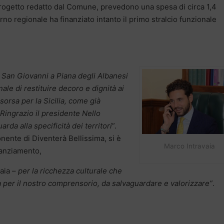
rogetto redatto dal Comune, prevedono una spesa di circa 1,4
verno regionale ha finanziato intanto il primo stralcio funzionale
e San Giovanni a Piana degli Albanesi
ale di restituire decoro e dignità ai
isorsa per la Sicilia, come già
 Ringrazio il presidente Nello
da alla specificità dei territori
”.
nente di Diventerà Bellissima, si è
Marco Intravaia
nanziamento,
vaia –
per la ricchezza culturale che
per il nostro comprensorio, da salvaguardare e valorizzare”
.