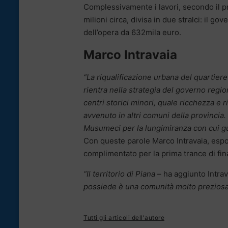
Complessivamente i lavori, secondo il p
milioni circa, divisa in due stralci: il go
dell’opera da 632mila euro.
Marco Intravaia
“La riqualificazione urbana del quartier
rientra nella strategia del governo region
centri storici minori, quale ricchezza e r
avvenuto in altri comuni della provincia.
Musumeci per la lungimiranza con cui guar
Con queste parole Marco Intravaia, espo
complimentato per la prima trance di fi
“Il territorio di Piana
– ha aggiunto Intra
possiede è una comunità molto preziosa 
Tutti gli articoli dell'autore