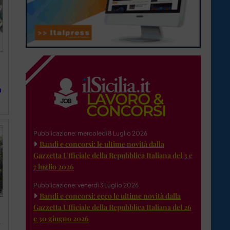
a
Pubblicazione: mercoledì 8 Luglio 2026
Bandi e concorsi: le ultime novità dalla
Gazzetta Ufficiale della Repubblica Italiana del 3 e
7 luglio 2026
Pubblicazione: venerdì 3 Luglio 2026
Bandi e concorsi: ecco le ultime novità dalla
Gazzetta Ufficiale della Repubblica Italiana del 26
e 30 giugno 2026