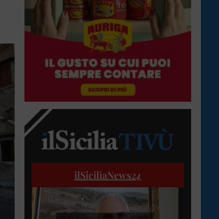
ilSiciliaNews
24