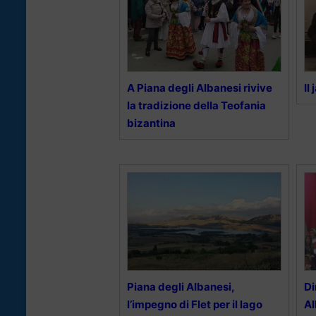
A Piana degli Albanesi rivive
Il
la tradizione della Teofania
bizantina
Piana degli Albanesi,
Di
l’impegno di Flet per il lago
Al