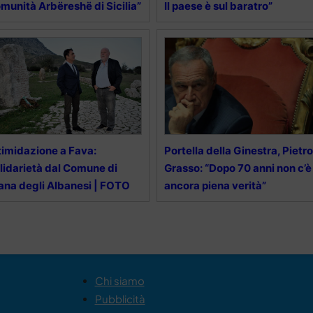
munità Arbëreshë di Sicilia”
Il paese è sul baratro”
timidazione a Fava:
Portella della Ginestra, Pietro
lidarietà dal Comune di
Grasso: “Dopo 70 anni non c’è
ana degli Albanesi | FOTO
ancora piena verità”
Chi siamo
Pubblicità