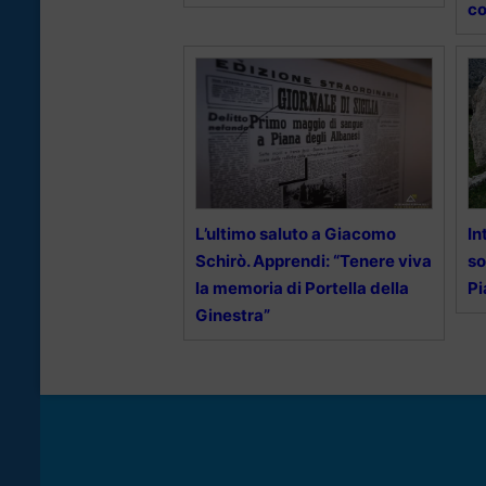
co
L’ultimo saluto a Giacomo
In
Schirò. Apprendi: “Tenere viva
so
la memoria di Portella della
Pi
Ginestra”