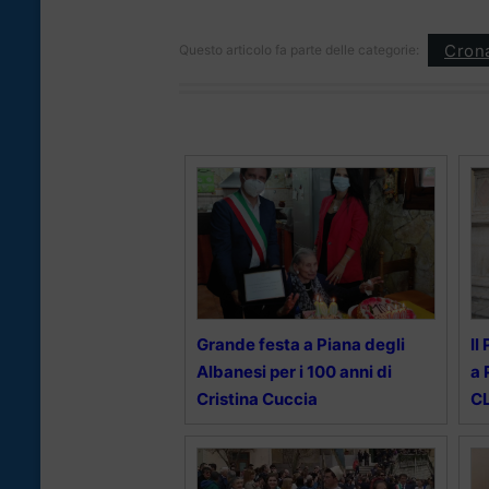
Cron
Questo articolo fa parte delle categorie:
Grande festa a Piana degli
Il
Albanesi per i 100 anni di
a 
Cristina Cuccia
C