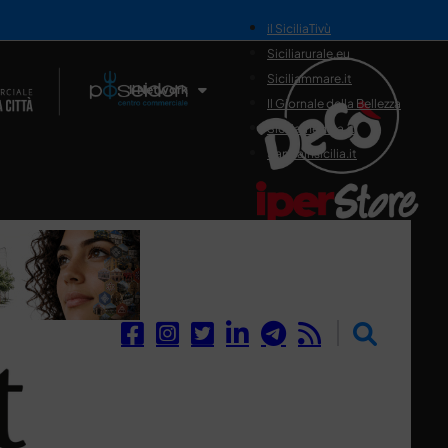
il SiciliaTivù
Siciliarurale.eu
Siciliammare.it
Il Network
Il Giornale della Bellezza
Siciliamedica.it
Sanitainsicilia.it