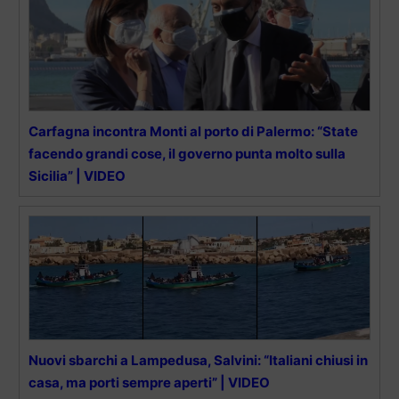
Carfagna incontra Monti al porto di Palermo: “State
facendo grandi cose, il governo punta molto sulla
Sicilia” | VIDEO
Nuovi sbarchi a Lampedusa, Salvini: “Italiani chiusi in
casa, ma porti sempre aperti” | VIDEO