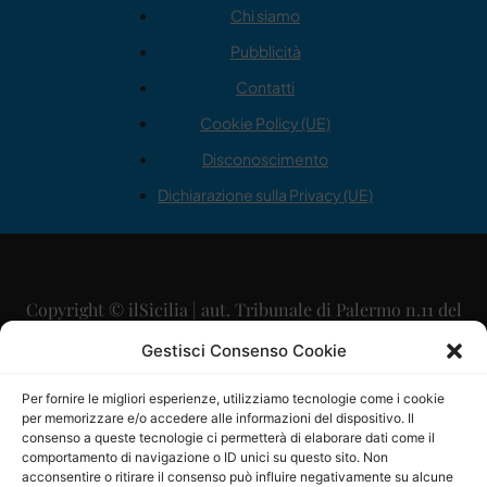
Chi siamo
Pubblicità
Contatti
Cookie Policy (UE)
Disconoscimento
Dichiarazione sulla Privacy (UE)
Copyright © ilSicilia | aut. Tribunale di Palermo n.11 del
29/09/2015
Gestisci Consenso Cookie
Editore: Mercurio Comunicazione Soc. Coop. A.R.L.
Per fornire le migliori esperienze, utilizziamo tecnologie come i cookie
per memorizzare e/o accedere alle informazioni del dispositivo. Il
Direttore Editoriale: Maurizio Scaglione
consenso a queste tecnologie ci permetterà di elaborare dati come il
comportamento di navigazione o ID unici su questo sito. Non
Direttore Responsabile: Maria Calabrese
acconsentire o ritirare il consenso può influire negativamente su alcune