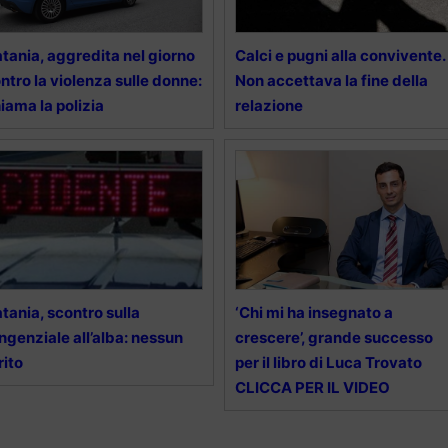
tania, aggredita nel giorno
Calci e pugni alla convivente.
ntro la violenza sulle donne:
Non accettava la fine della
iama la polizia
relazione
tania, scontro sulla
‘Chi mi ha insegnato a
ngenziale all’alba: nessun
crescere’, grande successo
rito
per il libro di Luca Trovato
CLICCA PER IL VIDEO