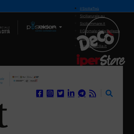
il SiciliaTivù
Siciliarurale.eu
Siciliammare.it
Il Network
Il Giornale della Bellezza
Siciliamedica.it
Sanitainsicilia.it