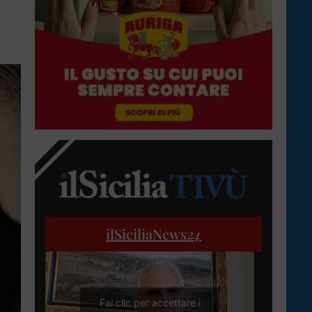
ilSiciliaNews
24
Fai clic per accettare i