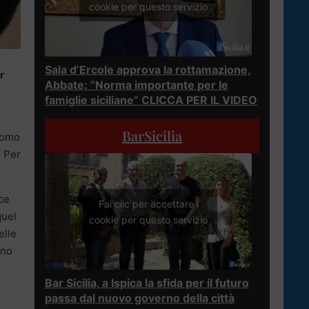
cookie per questo servizio
Sala d’Ercole approva la rottamazione,
r
Abbate: “Norma importante per le
famiglie siciliane” CLICCA PER IL VIDEO
BarSicilia
’uomo
. Per
cce
Fai clic per accettare i
quel
cookie per questo servizio
elle
nno
Bar Sicilia, a Ispica la sfida per il futuro
passa dal nuovo governo della città