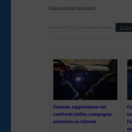
Tutti gli articoli dell'autore
Cron
Questo articolo fa parte delle categorie:
Catania, aggressione nei
Ca
confronti dell’ex compagna:
co
arrestato un 42enne
l’
da