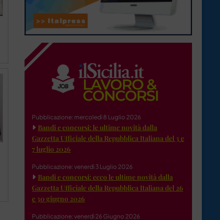
Pubblicazione: mercoledì 8 Luglio 2026
Bandi e concorsi: le ultime novità dalla
Gazzetta Ufficiale della Repubblica Italiana del 3 e
7 luglio 2026
Pubblicazione: venerdì 3 Luglio 2026
Bandi e concorsi: ecco le ultime novità dalla
Gazzetta Ufficiale della Repubblica Italiana del 26
e 30 giugno 2026
Pubblicazione: venerdì 26 Giugno 2026