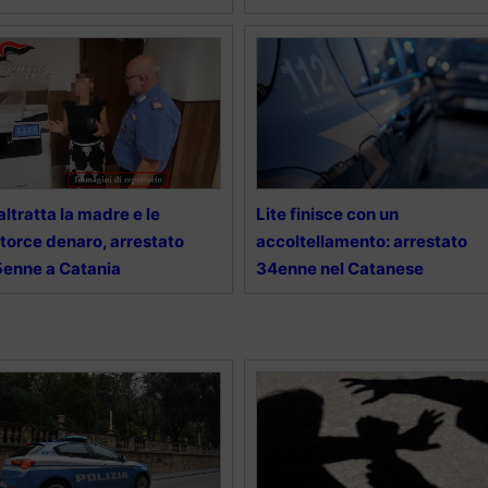
ltratta la madre e le
Lite finisce con un
torce denaro, arrestato
accoltellamento: arrestato
enne a Catania
34enne nel Catanese