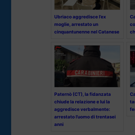
Ubriaco aggredisce l’ex
Ca
moglie, arrestato un
co
cinquantunenne nel Catanese
ch
Paternò (CT), la fidanzata
Ca
chiude la relazione e lui la
ta
aggredisce verbalmente:
fe
arrestato l’uomo di trentasei
anni