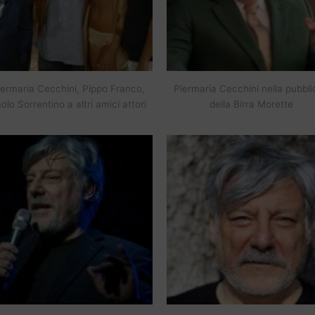
iermaria Cecchini, Pippo Franco,
Piermaria Cecchini nella pubbli
olo Sorrentino a altri amici attori
della Birra Morette