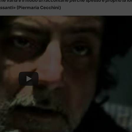
 che varia è il modo di raccontarle perché spesso è proprio la lo
essanti»
(Piermaria Cecchini)