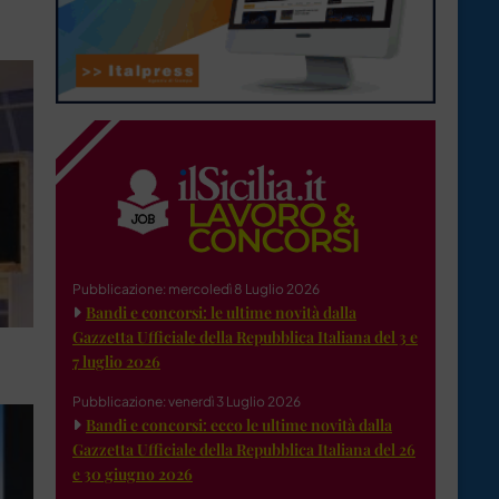
Pubblicazione: mercoledì 8 Luglio 2026
Bandi e concorsi: le ultime novità dalla
Gazzetta Ufficiale della Repubblica Italiana del 3 e
7 luglio 2026
Pubblicazione: venerdì 3 Luglio 2026
Bandi e concorsi: ecco le ultime novità dalla
Gazzetta Ufficiale della Repubblica Italiana del 26
e 30 giugno 2026