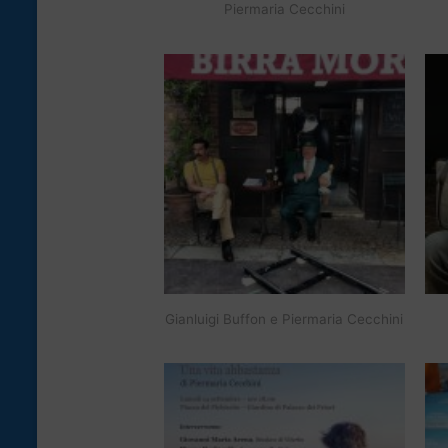
Piermaria Cecchini
Gianluigi Buffon e Piermaria Cecchini