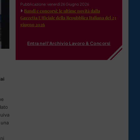
Pubblicazione: venerdì 26 Giugno 2026
Bandi e concorsi: le ultime novità dalla
Gazzetta Ufficiale della Repubblica Italiana del 23
giugno 2026
Entra nell'Archivio Lavoro & Concorsi
fai
he
dato
guiva
 una
nni