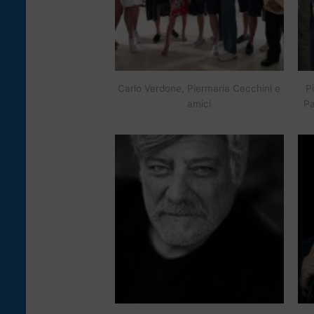
Carlo Verdone, Piermaria Cecchini e
P
amici
Pa