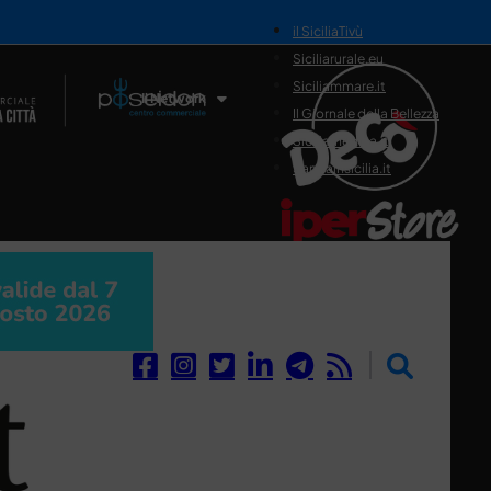
il SiciliaTivù
Siciliarurale.eu
Siciliammare.it
Il Network
Il Giornale della Bellezza
Siciliamedica.it
Sanitainsicilia.it