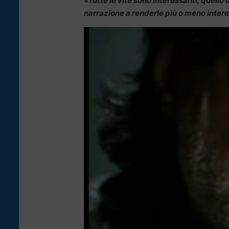
«Tutte le vite sono interessanti, quello
narrazione a renderle più o meno inter