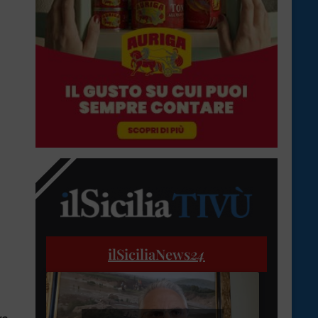
ilSiciliaNews
24