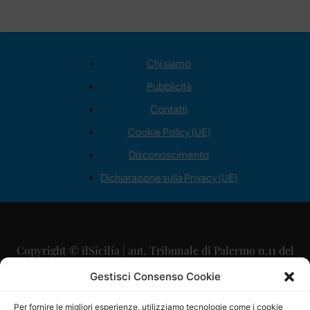
Chi siamo
Pubblicità
Contatti
Cookie Policy (UE)
Disconoscimento
Dichiarazione sulla Privacy (UE)
Copyright © ilSicilia | aut. Tribunale di Palermo n.11 del
29/09/2015
Gestisci Consenso Cookie
Editore: Mercurio Comunicazione Soc. Coop. A.R.L.
Per fornire le migliori esperienze, utilizziamo tecnologie come i cookie