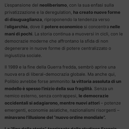
L’espansione del
neoliberismo
, con la sua enfasi sulla
privatizzazione e la deregulation,
ha creato nuove forme
di disuguaglianza
, riproponendo la tendenza verso
l’
oligarchia
, dove il
potere economico
si concentra
nelle
mani di pochi
. La storia continua a muoversi in cicli, con le
democrazie moderne che affrontano la sfida di non
degenerare in nuove forme di potere centralizzato o
ingiustizia sociale.
Il 1989 e la fine della Guerra fredda, sembrò aprire una
nuova era di liberal-democrazia globale. Ma anche qui,
Polibio avrebbe forse ammonito:
la vittoria assoluta di un
modello è spesso l’inizio della sua fragilità
. Senza un
nemico esterno, senza contrappesi,
le democrazie
occidentali si adagiarono, mentre nuovi attori
– potenze
emergenti, economie asiatiche, nazionalismi risorgenti –
minavano l’illusione del “nuovo ordine mondiale”.
La “fine della storia”, teorizzata dallo studioso
Francis