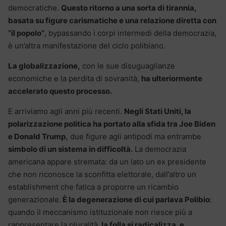
democratiche.
Questo ritorno a una sorta di tirannia,
basata su figure carismatiche e una relazione diretta con
“il popolo”
, bypassando i corpi intermedi della democrazia,
è un’altra manifestazione del ciclo polibiano.
La globalizzazione,
con le sue disuguaglianze
economiche e la perdita di sovranità,
ha ulteriormente
accelerato questo processo.
E arriviamo agli anni più recenti.
Negli Stati Uniti, la
polarizzazione politica ha portato alla sfida tra Joe Biden
e Donald Trump,
due figure agli antipodi ma entrambe
simbolo di un sistema in difficoltà.
La democrazia
americana appare stremata: da un lato un ex presidente
che non riconosce la sconfitta elettorale, dall’altro un
establishment che fatica a proporre un ricambio
generazionale.
È la degenerazione di cui parlava Polibio
:
quando il meccanismo istituzionale non riesce più a
rappresentare la pluralità,
la folla si radicalizza, e