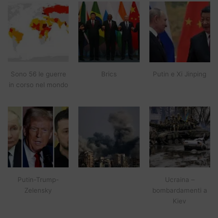
Sono 56 le guerre
Brics
Putin e Xi Jinping
in corso nel mondo
Putin-Trump-
Ucraina –
Zelensky
bombardamenti a
Kiev