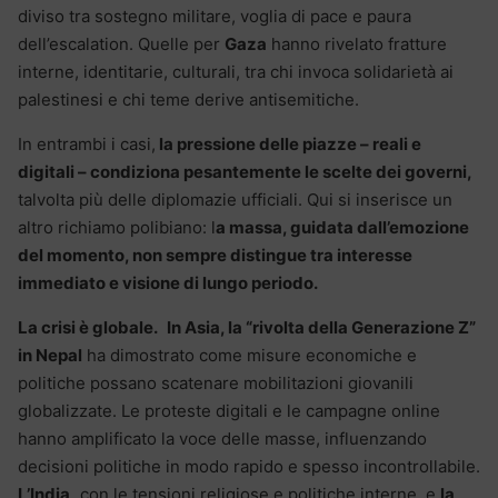
diviso tra sostegno militare, voglia di pace e paura
dell’escalation. Quelle per
Gaza
hanno rivelato fratture
interne, identitarie, culturali, tra chi invoca solidarietà ai
palestinesi e chi teme derive antisemitiche.
In entrambi i casi,
la pressione delle piazze – reali e
digitali – condiziona pesantemente le scelte dei governi,
talvolta più delle diplomazie ufficiali. Qui si inserisce un
altro richiamo polibiano: l
a massa, guidata dall’emozione
del momento, non sempre distingue tra interesse
immediato e visione di lungo periodo.
La crisi è globale.
In Asia, la “rivolta della Generazione Z”
in Nepal
ha dimostrato come misure economiche e
politiche possano scatenare mobilitazioni giovanili
globalizzate. Le proteste digitali e le campagne online
hanno amplificato la voce delle masse, influenzando
decisioni politiche in modo rapido e spesso incontrollabile.
L’India,
con le tensioni religiose e politiche interne, e
la