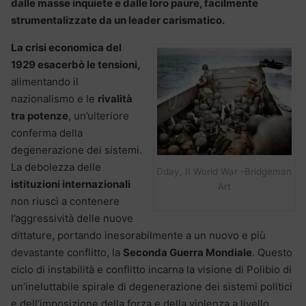
dalle masse inquiete e dalle loro paure, facilmente
strumentalizzate da un leader carismatico.
La crisi economica del
1929 esacerbò le tensioni,
alimentando il
nazionalismo e le
rivalità
tra potenze
, un’ulteriore
conferma della
degenerazione dei sistemi.
La debolezza delle
Dday, II World War -Bridgeman
istituzioni internazionali
Art
non riuscì a contenere
l’aggressività delle nuove
dittature, portando inesorabilmente a un nuovo e più
devastante conflitto, la
Seconda Guerra Mondiale
. Questo
ciclo di instabilità e conflitto incarna la visione di Polibio di
un’ineluttabile spirale di degenerazione dei sistemi politici
e dell’imposizione della forza e della violenza a livello