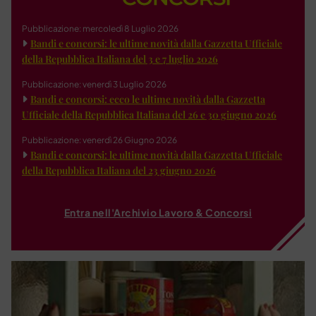
Pubblicazione: mercoledì 8 Luglio 2026
Bandi e concorsi: le ultime novità dalla Gazzetta Ufficiale
della Repubblica Italiana del 3 e 7 luglio 2026
Pubblicazione: venerdì 3 Luglio 2026
Bandi e concorsi: ecco le ultime novità dalla Gazzetta
Ufficiale della Repubblica Italiana del 26 e 30 giugno 2026
Pubblicazione: venerdì 26 Giugno 2026
Bandi e concorsi: le ultime novità dalla Gazzetta Ufficiale
della Repubblica Italiana del 23 giugno 2026
Entra nell'Archivio Lavoro & Concorsi