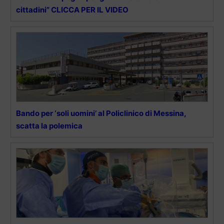
cittadini” CLICCA PER IL VIDEO
Bando per ‘soli uomini’ al Policlinico di Messina,
scatta la polemica