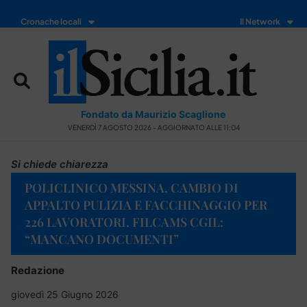
Cronache locali
Il Network
Fondato da Maurizio Scaglione
VENERDÌ 7 AGOSTO 2026 - AGGIORNATO ALLE 11:04
Si chiede chiarezza
POLICLINICO MESSINA, CAMBIO DI
APPALTO PULIZIA E FACCHINAGGIO PER
226 LAVORATORI. FILCAMS CGIL:
“MANCANO DOCUMENTI”
Redazione
giovedì 25 Giugno 2026