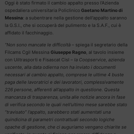
Oggi è stato firmato il cambio appalto presso l’Azienda
ospedaliera universitaria Policlinico
Gaetano Martino di
Messina
: a subentrare nella gestione dell’appalto saranno
la G.S.I., che si occuperà del pulimento e la S.A.F., cui è
affidato il facchinaggio.
“Non sono mancate le difficoltà –
spiega il segretario della
Filcams Cgil Messina
Giuseppe Ragno
, al tavolo insieme
con Uiltrasporti e Fisascat Cisl –
la Coopservice, azienda
uscente, alla data odierna non ha inviato i documenti
necessari al cambio appalto, comprese le ultime 4 buste
paga delle lavoratrici e dei lavoratori, complessivamente
226 persone, afferenti all’appalto in questione. Questa
mancanza di trasparenza, unita alle notizie ancora in fase
di verifica secondo le quali nell’ultimo mese sarebbe stato
“travisato” l’appalto, sarebbero stati aumentati una
quindicina di parametri contrattuali secondo logiche
opache di gestione, che ci auguriamo vengano chiarite se