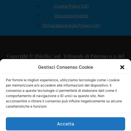
Cookie Policy (UE)
Disconoscimento
Dichiarazione sulla Privacy (UE)
Copyright © ilSicilia | aut. Tribunale di Palermo n.11 del
29/09/2015
Gestisci Consenso Cookie
Editore: Mercurio Comunicazione Soc. Coop. A.R.L.
Per fornire le migliori esperienze, utilizziamo tecnologie come i cookie
per memorizzare e/o accedere alle informazioni del dispositivo. Il
Direttore Editoriale: Maurizio Scaglione
consenso a queste tecnologie ci permetterà di elaborare dati come il
comportamento di navigazione o ID unici su questo sito. Non
Direttore Responsabile: Maria Calabrese
acconsentire o ritirare il consenso può influire negativamente su alcune
caratteristiche e funzioni.
p.zza Sant’Oliva, 9 – 90141 – Palermo – 091335557
P.IVA: 06334930820
Accetta
Mercurio Comunicazione Società Cooperativa a r.l. è