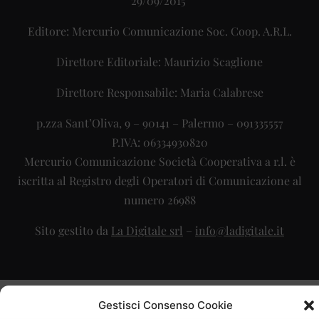
29/09/2015
Editore: Mercurio Comunicazione Soc. Coop. A.R.L.
Direttore Editoriale: Maurizio Scaglione
Direttore Responsabile: Maria Calabrese
p.zza Sant’Oliva, 9 – 90141 – Palermo – 091335557
P.IVA: 06334930820
Mercurio Comunicazione Società Cooperativa a r.l. è
iscritta al Registro degli Operatori di Comunicazione al
numero 26988
Sito gestito da
La Digitale srl
–
info@ladigitale.it
Gestisci Consenso Cookie