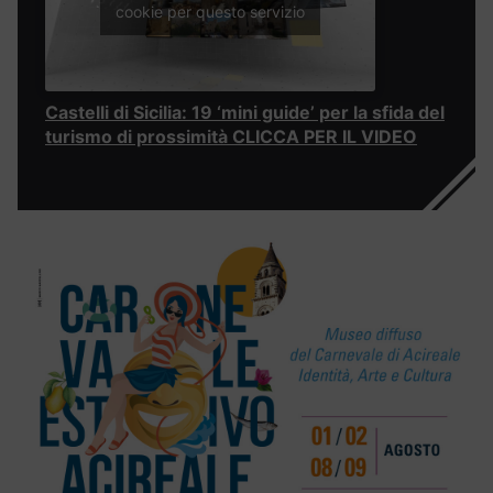
cookie per questo servizio
Castelli di Sicilia: 19 ‘mini guide’ per la sfida del
turismo di prossimità CLICCA PER IL VIDEO