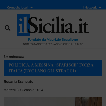
Cronache locali
Il Network
Fondato da Maurizio Scaglione
SABATO 8 AGOSTO 2026 - AGGIORNATO ALLE 19:07
La polemica
POLITICA, A MESSINA “SPARISCE” FORZA
ITALIA (E VOLANO GLI STRACCI)
Rosaria Brancato
martedì 30 Gennaio 2024