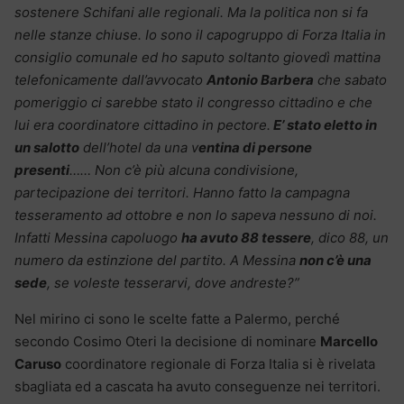
sostenere Schifani alle regionali. Ma la politica non si fa
nelle stanze chiuse. Io sono il capogruppo di Forza Italia in
consiglio comunale ed ho saputo soltanto giovedì mattina
telefonicamente dall’avvocato
Antonio Barbera
che sabato
pomeriggio ci sarebbe stato il congresso cittadino e che
lui era coordinatore cittadino in pectore.
E’ stato eletto in
un salotto
dell’hotel da una v
entina di persone
presenti
…… Non c’è più alcuna condivisione,
partecipazione dei territori. Hanno fatto la campagna
tesseramento ad ottobre e non lo sapeva nessuno di noi.
Infatti Messina capoluogo
ha avuto 88 tessere
, dico 88, un
numero da estinzione del partito. A Messina
non c’è una
sede
, se voleste tesserarvi, dove andreste?”
Nel mirino ci sono le scelte fatte a Palermo, perché
secondo Cosimo Oteri la decisione di nominare
Marcello
Caruso
coordinatore regionale di Forza Italia si è rivelata
sbagliata ed a cascata ha avuto conseguenze nei territori.