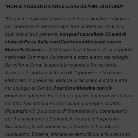
“NON SI POSSONO CANCELLARE 30 ANNI DI STORIA”
“
Da sei mesi provo a parlare con il coordinatore regionale
per chiedere chiarezza e aperture ai territori. Al di là di
quel che si può pensare,
non puoi cancellare 30 anni di
storia di Forza Italia con Gianfranco Miccichè con un
Marcello Caruso…..
A Messina il partito non c’è. Il deputato
nazionale Tommaso Calderone è stato eletto nel collegio
Barcellona-Enna, la deputata regionale Bernardette
Grasso è la sindaca di Rocca di Caprileone e ha il suo
elettorato in quell’area, Matilde Siracusano è stata eletta
nel collegio di Cuneo.
Il partito a Messina non c’è
nea
anche sui temi. Ad esempio quante conferenze stampa
ha fatto il partito sul Ponte? Quanti convegni, dibattiti,
dichiarazioni? O sul porto di Tremestieri? Il commissario
per il risanamento è Schifani, le risorse le ha portate
Siracusano, il sub commissario Scurria lo ha indicato
Siracusano. Ebbene, iniziano le demolizioni e io che sono