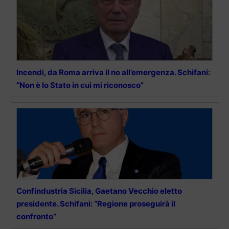
Incendi, da Roma arriva il no all’emergenza. Schifani:
“Non è lo Stato in cui mi riconosco”
Confindustria Sicilia, Gaetano Vecchio eletto
presidente. Schifani: “Regione proseguirà il
confronto”