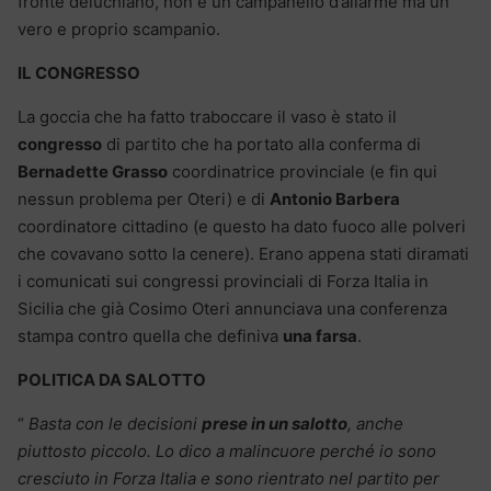
fronte deluchiano, non è un campanello d’allarme ma un
vero e proprio scampanio.
IL CONGRESSO
La goccia che ha fatto traboccare il vaso è stato il
congresso
di partito che ha portato alla conferma di
Bernadette Grasso
coordinatrice provinciale (e fin qui
nessun problema per Oteri) e di
Antonio Barbera
coordinatore cittadino (e questo ha dato fuoco alle polveri
che covavano sotto la cenere). Erano appena stati diramati
i comunicati sui congressi provinciali di Forza Italia in
Sicilia che già Cosimo Oteri annunciava una conferenza
stampa contro quella che definiva
una farsa
.
POLITICA DA SALOTTO
“
Basta con le decisioni
prese in un salotto
, anche
piuttosto piccolo. Lo dico a malincuore perché io sono
cresciuto in Forza Italia e sono rientrato nel partito per