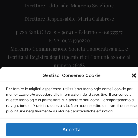
Direttore Editoriale: Maurizio Scaglione
Direttore Responsabile: Maria Calabrese
p.zza Sant’Oliva, 9 – 90141 – Palermo – 091335557
P.IVA: 06334930820
Mercurio Comunicazione Società Cooperativa a r.l. è
iscritta al Registro degli Operatori di Comunicazione al
numero 26988
Gestisci Consenso Cookie
Sito gestito da
La Digitale srl
–
info@ladigitale.it
Per fornire le migliori esperienze, utilizziamo tecnologie come i cookie per
memorizzare e/o accedere alle informazioni del dispositivo. Il consenso a
queste tecnologie ci permetterà di elaborare dati come il comportamento di
navigazione o ID unici su questo sito. Non acconsentire o ritirare il consenso
può influire negativamente su alcune caratteristiche e funzioni.
Accetta