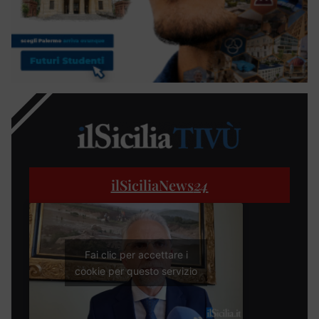
ilSiciliaNews
24
Fai clic per accettare i
cookie per questo servizio