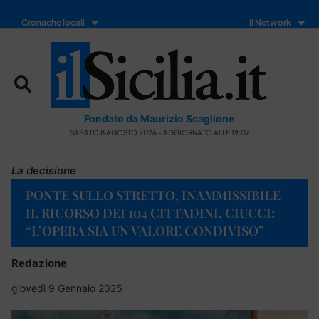
Cronache locali
Il Network
Fondato da Maurizio Scaglione
SABATO 8 AGOSTO 2026 - AGGIORNATO ALLE 19:07
La decisione
PONTE SULLO STRETTO, INAMMISSIBILE
IL RICORSO DEI 104 CITTADINI. CIUCCI:
“L’OPERA SIA UN VALORE CONDIVISO”
Redazione
giovedì 9 Gennaio 2025