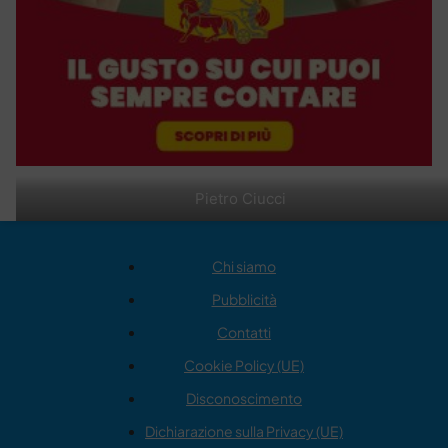
Pietro Ciucci
Chi siamo
Pubblicità
Contatti
Cookie Policy (UE)
Disconoscimento
Dichiarazione sulla Privacy (UE)