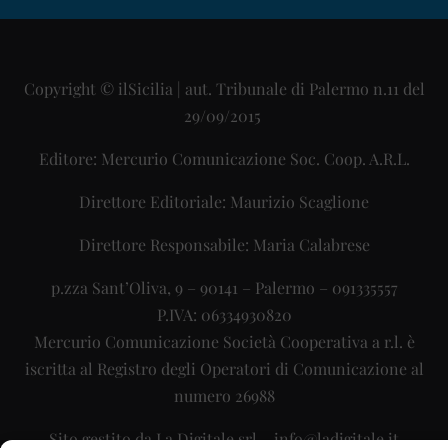
Copyright © ilSicilia | aut. Tribunale di Palermo n.11 del
29/09/2015
Editore: Mercurio Comunicazione Soc. Coop. A.R.L.
Direttore Editoriale: Maurizio Scaglione
Direttore Responsabile: Maria Calabrese
p.zza Sant’Oliva, 9 – 90141 – Palermo – 091335557
P.IVA: 06334930820
Mercurio Comunicazione Società Cooperativa a r.l. è
iscritta al Registro degli Operatori di Comunicazione al
numero 26988
Sito gestito da
La Digitale srl
–
info@ladigitale.it