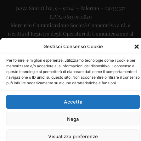
p.zza Sant’Oliva, 9 – 90141 – Palermo – 091335557
P.IVA: 06334930820
Mercurio Comunicazione Società Cooperativa a r.l. è
iscritta al Registro degli Operatori di Comunicazione al
numero 26988
Gestisci Consenso Cookie
Sito gestito da
La Digitale srl
–
info@ladigitale.it
Per fornire le migliori esperienze, utilizziamo tecnologie come i cookie per
memorizzare e/o accedere alle informazioni del dispositivo. Il consenso a
queste tecnologie ci permetterà di elaborare dati come il comportamento di
navigazione o ID unici su questo sito. Non acconsentire o ritirare il consenso
può influire negativamente su alcune caratteristiche e funzioni.
Accetta
Nega
Visualizza preferenze