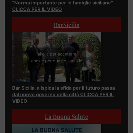
“Norma importante per le famiglie siciliane”
CLICCA PER IL VIDEO
BarSicilia
Fai clic per accettare i
cookie per questo servizio
Bar Sicilia, a Ispica la sfida per il futuro passa
dal nuovo governo della città CLICCA PER IL
VIDEO
La Buona Salute