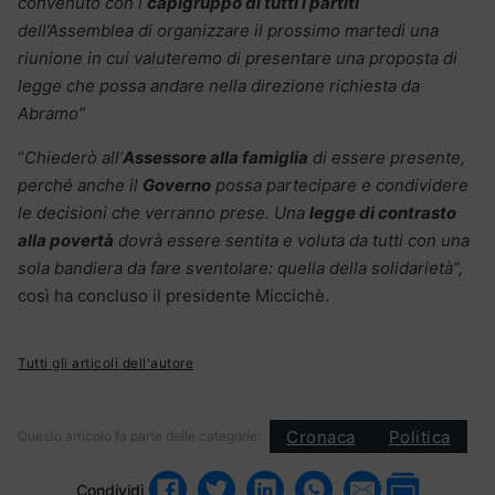
convenuto con i
capigruppo di tutti i partiti
dell’Assemblea di organizzare il prossimo martedì una
riunione in cui valuteremo di presentare una proposta di
legge che possa andare nella direzione richiesta da
Abramo”
“
Chiederò all’
Assessore alla famiglia
di essere presente,
perché anche il
Governo
possa partecipare e condividere
le decisioni che verranno prese. Una
legge di contrasto
alla povertà
dovrà essere sentita e voluta da tutti con una
sola bandiera da fare sventolare: quella della solidarietà”,
così ha concluso il presidente Miccichè.
Tutti gli articoli dell'autore
Cronaca
Politica
Questo articolo fa parte delle categorie:
Condividi