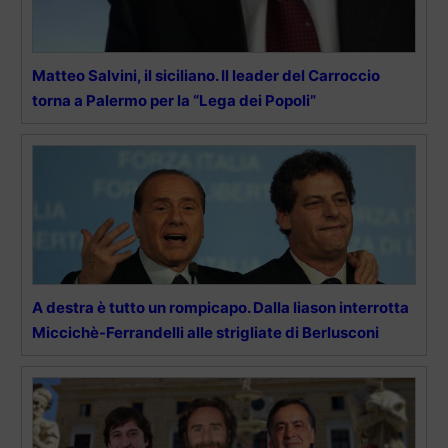
Matteo Salvini, il siciliano. Il leader del Carroccio
torna a Palermo per la “Lega dei Popoli”
A destra è tutto un rompicapo. Dalla liason interrotta
Miccichè-Ferrandelli alle strigliate di Berlusconi