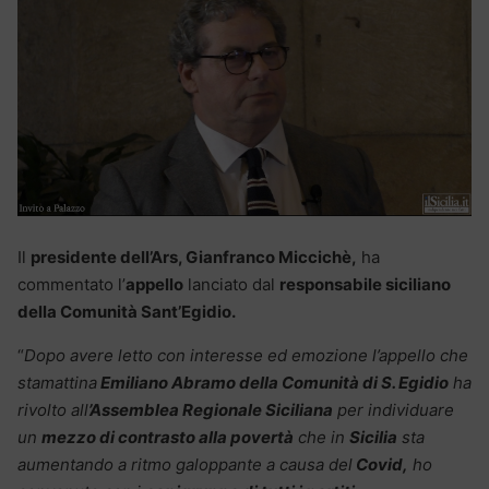
Il
presidente dell’Ars, Gianfranco Miccichè,
ha
commentato l’
appello
lanciato dal
responsabile siciliano
della Comunità Sant’Egidio.
“
Dopo avere letto con interesse ed emozione l’appello che
stamattina
Emiliano Abramo della Comunità di S. Egidio
ha
rivolto all
’Assemblea Regionale Siciliana
per individuare
un
mezzo di contrasto alla povertà
che in
Sicilia
sta
aumentando a ritmo galoppante a causa del
Covid,
ho