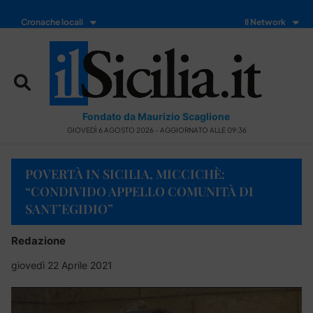
Cronache locali
Il Network
Fondato da Maurizio Scaglione
GIOVEDÌ 6 AGOSTO 2026 - AGGIORNATO ALLE 09:36
POVERTÀ IN SICILIA, MICCICHÈ:
“CONDIVIDO APPELLO COMUNITÀ DI
SANT’EGIDIO”
Redazione
giovedì 22 Aprile 2021