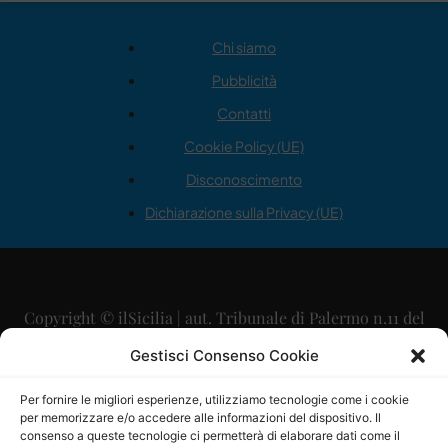
Chi siamo
Pubblicità
Contatti
Cookie Policy (UE)
Disconoscimento
Dichiarazione sulla Privacy (UE)
Copyright © ilSicilia | aut. Tribunale di Palermo n.11 del
29/09/2015
Gestisci Consenso Cookie
Editore: Mercurio Comunicazione Soc. Coop. A.R.L.
Per fornire le migliori esperienze, utilizziamo tecnologie come i cookie
per memorizzare e/o accedere alle informazioni del dispositivo. Il
Direttore Editoriale: Maurizio Scaglione
consenso a queste tecnologie ci permetterà di elaborare dati come il