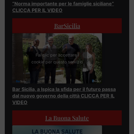
“Norma importante per le famiglie siciliane”
CLICCA PER IL VIDEO
BarSicilia
Fai clic per accettare i
cookie per questo servizio
Bar Sicilia, a Ispica la sfida per il futuro passa
dal nuovo governo della città CLICCA PER IL
VIDEO
La Buona Salute