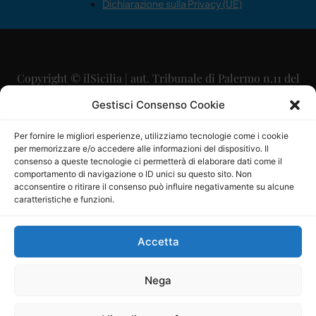
Dichiarazione sulla Privacy (UE)
Copyright © ilSicilia | aut. Tribunale di Palermo n.11 del
29/09/2015
Gestisci Consenso Cookie
Editore: Mercurio Comunicazione Soc. Coop. A.R.L.
Per fornire le migliori esperienze, utilizziamo tecnologie come i cookie
per memorizzare e/o accedere alle informazioni del dispositivo. Il
Direttore Editoriale: Maurizio Scaglione
consenso a queste tecnologie ci permetterà di elaborare dati come il
comportamento di navigazione o ID unici su questo sito. Non
Direttore Responsabile: Maria Calabrese
acconsentire o ritirare il consenso può influire negativamente su alcune
caratteristiche e funzioni.
p.zza Sant’Oliva, 9 – 90141 – Palermo – 091335557
P.IVA: 06334930820
Accetta
Mercurio Comunicazione Società Cooperativa a r.l. è
iscritta al Registro degli Operatori di Comunicazione al
Nega
numero 26988