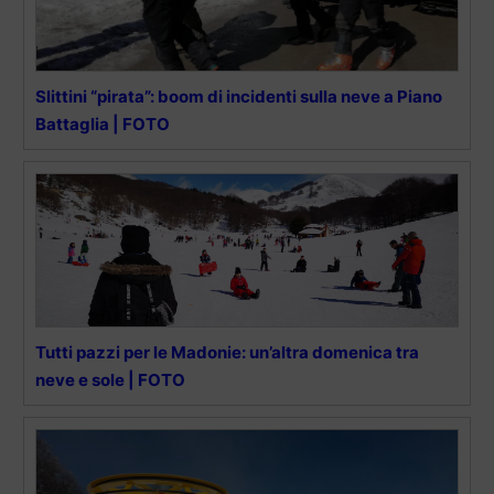
Slittini “pirata”: boom di incidenti sulla neve a Piano
Battaglia | FOTO
Tutti pazzi per le Madonie: un’altra domenica tra
neve e sole | FOTO