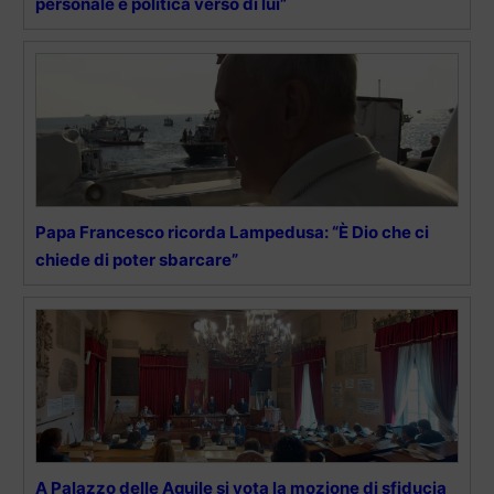
personale e politica verso di lui”
Papa Francesco ricorda Lampedusa: “È Dio che ci
chiede di poter sbarcare”
A Palazzo delle Aquile si vota la mozione di sfiducia