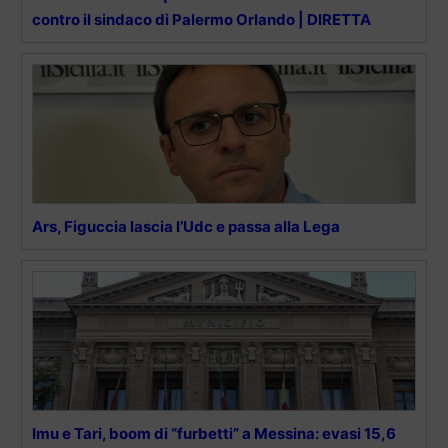
contro il sindaco di Palermo Orlando | DIRETTA
Ars, Figuccia lascia l’Udc e passa alla Lega
Imu e Tari, boom di “furbetti” a Messina: evasi 15,6