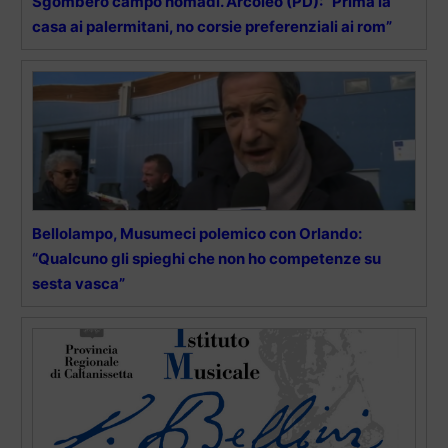
Sgombero campo nomadi. Arcoleo (PD): “Prima la
casa ai palermitani, no corsie preferenziali ai rom”
Bellolampo, Musumeci polemico con Orlando:
“Qualcuno gli spieghi che non ho competenze su
sesta vasca”