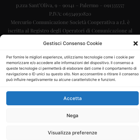
p.zza Sant’Oliva, 9 – 90141 – Palermo – 091335557
P.IVA: 06334930820
Mercurio Comunicazione Società Cooperativa a r.l. è
iscritta al Registro degli Operatori di Comunicazione al
numero 26988
Gestisci Consenso Cookie
Sito gestito da
La Digitale srl
–
info@ladigitale.it
Per fornire le migliori esperienze, utilizziamo tecnologie come i cookie per
memorizzare e/o accedere alle informazioni del dispositivo. Il consenso a
queste tecnologie ci permetterà di elaborare dati come il comportamento di
navigazione o ID unici su questo sito. Non acconsentire o ritirare il consenso
può influire negativamente su alcune caratteristiche e funzioni.
Accetta
Nega
Visualizza preferenze