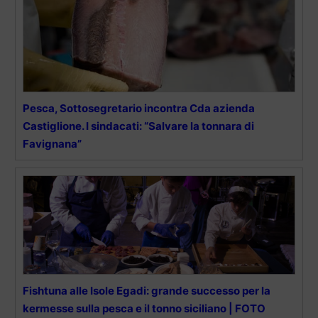
Pesca, Sottosegretario incontra Cda azienda
Castiglione. I sindacati: “Salvare la tonnara di
Favignana”
Fishtuna alle Isole Egadi: grande successo per la
kermesse sulla pesca e il tonno siciliano | FOTO