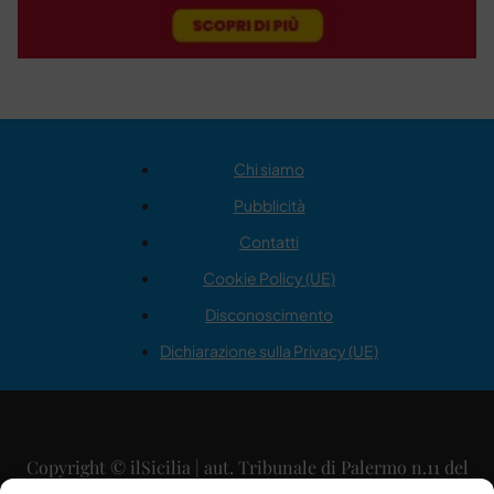
Chi siamo
Pubblicità
Contatti
Cookie Policy (UE)
Disconoscimento
Dichiarazione sulla Privacy (UE)
Copyright © ilSicilia | aut. Tribunale di Palermo n.11 del