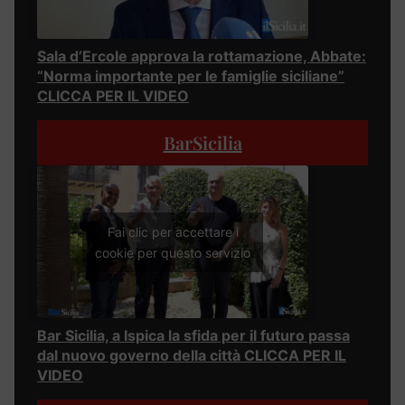
Sala d’Ercole approva la rottamazione, Abbate:
“Norma importante per le famiglie siciliane”
CLICCA PER IL VIDEO
BarSicilia
Fai clic per accettare i
cookie per questo servizio
Bar Sicilia, a Ispica la sfida per il futuro passa
dal nuovo governo della città CLICCA PER IL
VIDEO