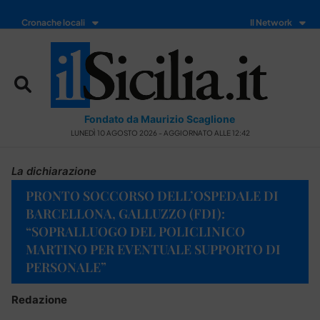
Cronache locali
Il Network
Fondato da Maurizio Scaglione
LUNEDÌ 10 AGOSTO 2026 - AGGIORNATO ALLE 12:42
La dichiarazione
PRONTO SOCCORSO DELL’OSPEDALE DI
BARCELLONA, GALLUZZO (FDI):
“SOPRALLUOGO DEL POLICLINICO
MARTINO PER EVENTUALE SUPPORTO DI
PERSONALE”
Redazione