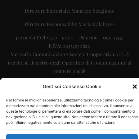
Direttore Editoriale: Maurizio Scaglione
Direttore Responsabile: Maria Calabrese
p.zza Sant’Oliva, 9 – 90141 – Palermo – 091335557
P.IVA: 06334930820
Mercurio Comunicazione Società Cooperativa a r.l. è
iscritta al Registro degli Operatori di Comunicazione al
numero 26988
Sito gestito da
La Digitale srl
–
info@ladigitale.it
Gestisci Consenso Cookie
Per fornire le migliori esperienze, utilizziamo tecnologie come i cookie per
memorizzare e/o accedere alle informazioni del dispositivo. Il consenso a
queste tecnologie ci permetterà di elaborare dati come il comportamento di
navigazione o ID unici su questo sito. Non acconsentire o ritirare il consenso
può influire negativamente su alcune caratteristiche e funzioni.