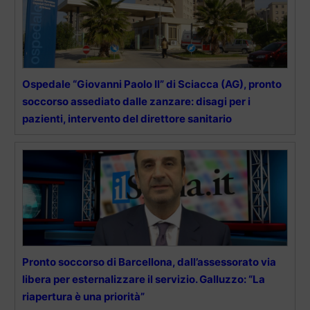
Ospedale “Giovanni Paolo II” di Sciacca (AG), pronto
soccorso assediato dalle zanzare: disagi per i
pazienti, intervento del direttore sanitario
Pronto soccorso di Barcellona, dall’assessorato via
libera per esternalizzare il servizio. Galluzzo: “La
riapertura è una priorità”