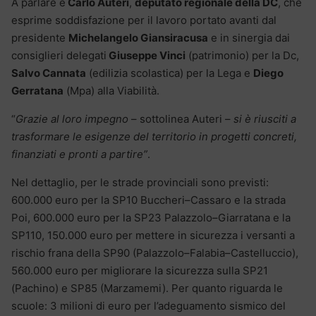
A parlare è
Carlo Auteri
,
deputato regionale della DC
, che
esprime soddisfazione per il lavoro portato avanti dal
presidente
Michelangelo Giansiracusa
e in sinergia dai
consiglieri delegati
Giuseppe Vinci
(patrimonio) per la Dc,
Salvo Cannata
(edilizia scolastica) per la Lega e
Diego
Gerratana
(Mpa) alla Viabilità.
“
Grazie al loro impegno
– sottolinea Auteri –
si è riusciti a
trasformare le esigenze del territorio in progetti concreti,
finanziati e pronti a partire”
.
Nel dettaglio, per le strade provinciali sono previsti:
600.000 euro per la SP10 Buccheri–Cassaro e la strada
Poi, 600.000 euro per la SP23 Palazzolo–Giarratana e la
SP110, 150.000 euro per mettere in sicurezza i versanti a
rischio frana della SP90 (Palazzolo–Falabia–Castelluccio),
560.000 euro per migliorare la sicurezza sulla SP21
(Pachino) e SP85 (Marzamemi). Per quanto riguarda le
scuole: 3 milioni di euro per l’adeguamento sismico del