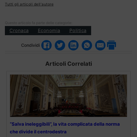
Tutti gli articoli dell'autore
Questo articolo fa parte delle categorie:
Cronaca
Economia
Politica
Condividi
Articoli Correlati
“Salva ineleggibili”, la vita complicata della norma
che divide il centrodestra