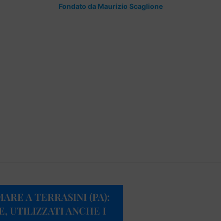
Fondato da Maurizio Scaglione
RE A TERRASINI (PA):
 UTILIZZATI ANCHE I