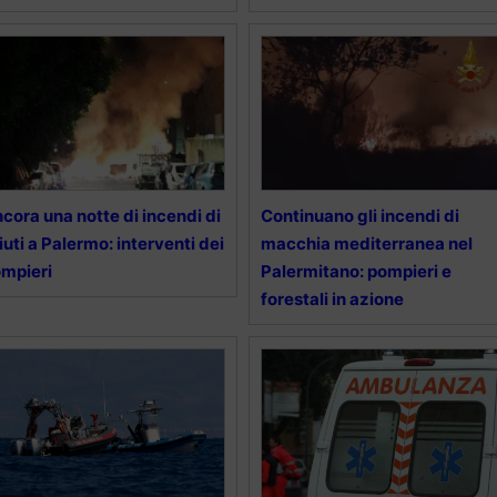
cora una notte di incendi di
Continuano gli incendi di
fiuti a Palermo: interventi dei
macchia mediterranea nel
mpieri
Palermitano: pompieri e
forestali in azione