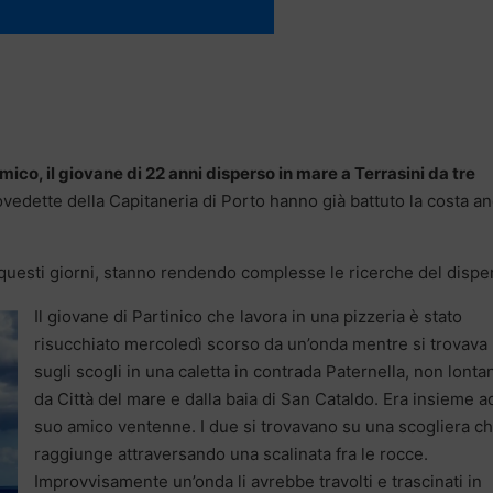
mico, il giovane di 22 anni disperso in mare a Terrasini da tre
otovedette della Capitaneria di Porto hanno già battuto la costa a
 questi giorni, stanno rendendo complesse le ricerche del dispe
Il giovane di Partinico che lavora in una pizzeria è stato
risucchiato mercoledì scorso da un’onda mentre si trovava
sugli scogli in una caletta in contrada Paternella, non lonta
da Città del mare e dalla baia di San Cataldo. Era insieme a
suo amico ventenne. I due si trovavano su una scogliera ch
raggiunge attraversando una scalinata fra le rocce.
Improvvisamente un’onda li avrebbe travolti e trascinati in