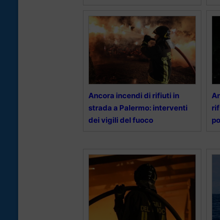
Ancora incendi di rifiuti in
An
strada a Palermo: interventi
ri
dei vigili del fuoco
po