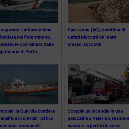
cuperata l’imbarcazione
San Leone (AG), comitiva di
fondata nel Palermitano,
turisti bloccati da mare
erazione coordinata dalla
mosso: soccorsi
pitaneria di Porto
racusa, la Guardia costiera
Scoppia un incendio in una
tensifica i controlli: raffica
palazzina a Palermo, resident
 sanzioni e sequestri
soccorsi e portati in salvo