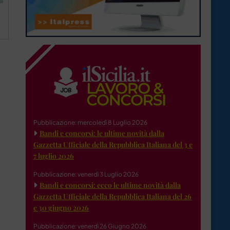
Pubblicazione: mercoledì 8 Luglio 2026
Bandi e concorsi: le ultime novità dalla
Gazzetta Ufficiale della Repubblica Italiana del 3 e
7 luglio 2026
Pubblicazione: venerdì 3 Luglio 2026
Bandi e concorsi: ecco le ultime novità dalla
Gazzetta Ufficiale della Repubblica Italiana del 26
e 30 giugno 2026
Pubblicazione: venerdì 26 Giugno 2026