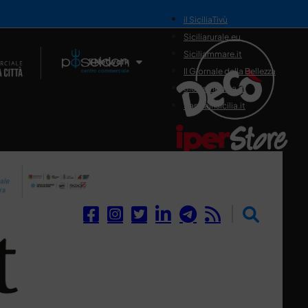
il SiciliaTivù
Siciliarurale.eu
Siciliammare.it
Il Network
Il Giornale della Bellezza
Siciliamedica.it
Sanitainsicilia.it