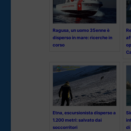
Ragusa, un uomo 35enne è
Re
disperso in mare: ricerche in
af
corso
op
Ca
Etna, escursionista disperso a
Si
1.200 metri: salvato dai
in
soccorritori
di