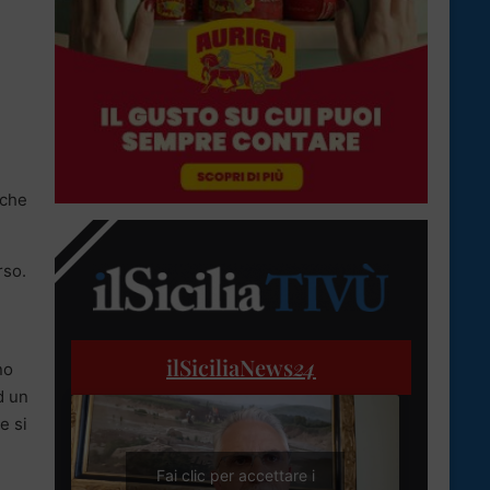
nche
rso.
ilSiciliaNews
24
no
d un
e si
Fai clic per accettare i