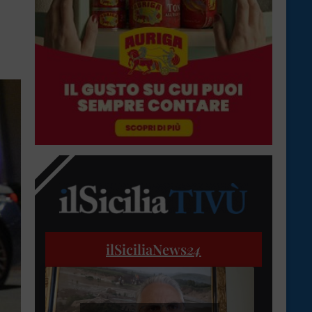
ilSiciliaNews
24