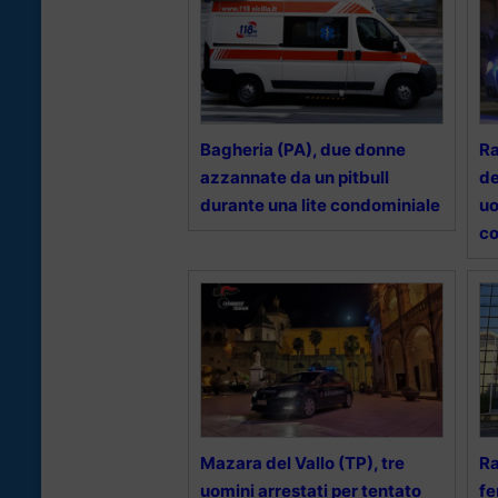
Bagheria (PA), due donne
Ra
azzannate da un pitbull
de
durante una lite condominiale
uo
co
Mazara del Vallo (TP), tre
Ra
uomini arrestati per tentato
fe