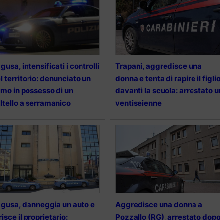
gusa, intensificati i controlli
Trapani, aggredisce una
l territorio: denunciato un
donna e tenta di rapire il figli
mo in possesso di un
davanti la scuola: arrestato u
ltello a serramanico
ventiseienne
gusa, danneggia un auto e
Aggredisce una donna a
risce il proprietario:
Pozzallo (RG), arrestato dop