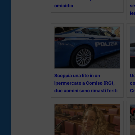
omicidio
se
le
Scoppia una lite in un
Uc
ipermercato a Comiso (RG),
co
due uomini sono rimasti feriti
Cr