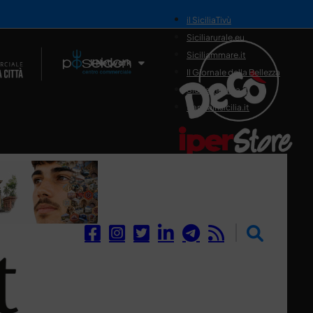
il SiciliaTivù
Siciliarurale.eu
Siciliammare.it
Il Network
Il Giornale della Bellezza
Siciliamedica.it
Sanitainsicilia.it