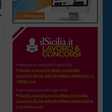
a
Pubblicazione: mercoledì 8 Luglio 2026
Bandi e concorsi: le ultime novità dalla
Gazzetta Ufficiale della Repubblica Italiana del 3 e
7 luglio 2026
Pubblicazione: venerdì 3 Luglio 2026
Bandi e concorsi: ecco le ultime novità dalla
Gazzetta Ufficiale della Repubblica Italiana del 26
e 30 giugno 2026