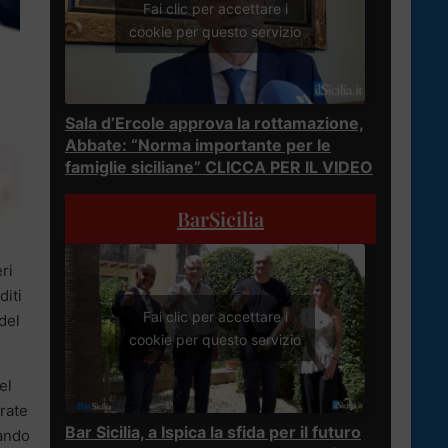
Fai clic per accettare i
cookie per questo servizio
Sala d’Ercole approva la rottamazione,
Abbate: “Norma importante per le
famiglie siciliane” CLICCA PER IL VIDEO
BarSicilia
ri
diti
Fai clic per accettare i
del
cookie per questo servizio
el
trate
Bar Sicilia, a Ispica la sfida per il futuro
zando