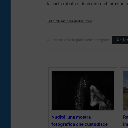
la carta rubata e di alcune dichiarazioni 
Tutti gli articoli dell'autore
Artic
Questo articolo fa parte delle categorie:
Nudité: una mostra
Ra
fotografica che custodisce
im