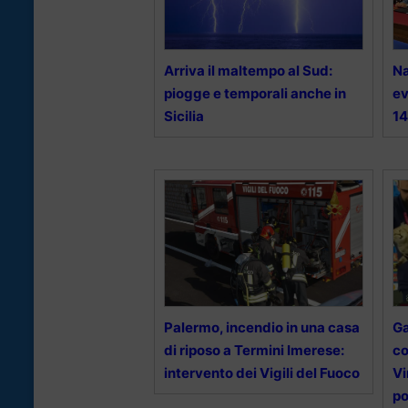
Arriva il maltempo al Sud:
Na
piogge e temporali anche in
ev
Sicilia
1
Palermo, incendio in una casa
Ga
di riposo a Termini Imerese:
co
intervento dei Vigili del Fuoco
Vi
p