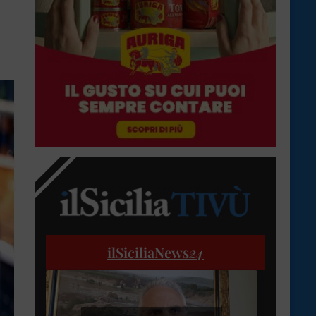
ilSiciliaNews
24