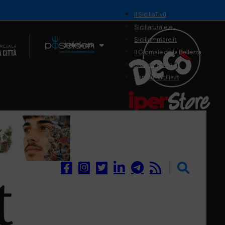
il SiciliaTivù
Siciliarurale.eu
Siciliammare.it
Il Network
Il Giornale della Bellezza
Siciliamedica.it
Sanitainsicilia.it