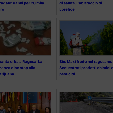
radale: danni per 20 mila
di salute. L’abbraccio di
ro
Lorefice
anta erba a Ragusa. La
Bio: Maxi frode nel ragusano.
nanza dice stop alla
Sequestrati prodotti chimici 
rijuana
pesticidi