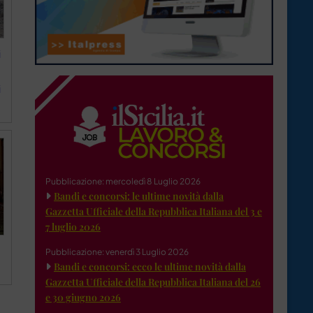
i
i
Pubblicazione: mercoledì 8 Luglio 2026
Bandi e concorsi: le ultime novità dalla
Gazzetta Ufficiale della Repubblica Italiana del 3 e
7 luglio 2026
Pubblicazione: venerdì 3 Luglio 2026
Bandi e concorsi: ecco le ultime novità dalla
Gazzetta Ufficiale della Repubblica Italiana del 26
e 30 giugno 2026