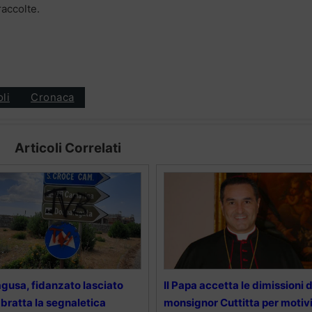
raccolte.
oli
Cronaca
Articoli Correlati
gusa, fidanzato lasciato
Il Papa accetta le dimissioni d
bratta la segnaletica
monsignor Cuttitta per motiv