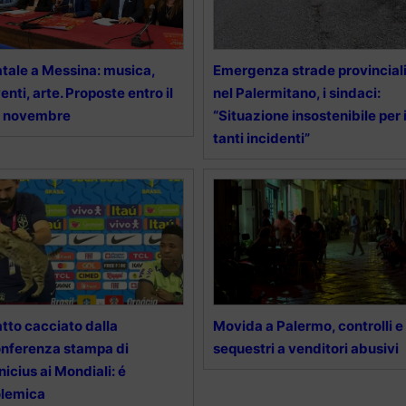
tale a Messina: musica,
Emergenza strade provincial
enti, arte. Proposte entro il
nel Palermitano, i sindaci:
4 novembre
“Situazione insostenibile per 
tanti incidenti”
tto cacciato dalla
Movida a Palermo, controlli e
nferenza stampa di
sequestri a venditori abusivi
nicius ai Mondiali: é
olemica