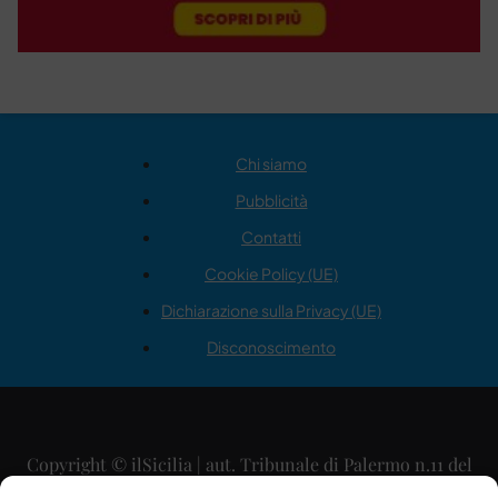
Chi siamo
Pubblicità
Contatti
Cookie Policy (UE)
Dichiarazione sulla Privacy (UE)
Disconoscimento
Copyright © ilSicilia | aut. Tribunale di Palermo n.11 del
29/09/2015