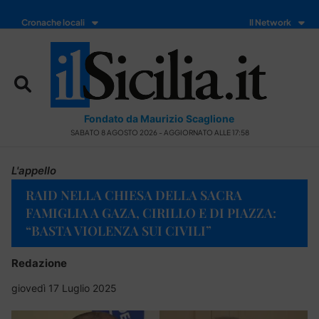
Cronache locali
Il Network
Fondato da Maurizio Scaglione
SABATO 8 AGOSTO 2026 - AGGIORNATO ALLE 17:58
L'appello
RAID NELLA CHIESA DELLA SACRA
FAMIGLIA A GAZA, CIRILLO E DI PIAZZA:
“BASTA VIOLENZA SUI CIVILI”
Redazione
giovedì 17 Luglio 2025