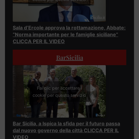
Sala d’Ercole approva la rottamazione, Abbate:
“Norma importante per le famiglie siciliane”
CLICCA PER IL VIDEO
BarSicilia
Fai clic per accettare i
cookie per questo servizio
Bar Sicilia, a Ispica la sfida per il futuro passa
dal nuovo governo della città CLICCA PER IL
VIDEO