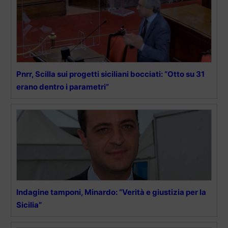
Pnrr, Scilla sui progetti siciliani bocciati: “Otto su 31
erano dentro i parametri”
Indagine tamponi, Minardo: “Verità e giustizia per la
Sicilia”