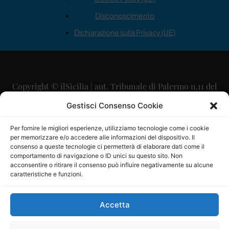
Disconoscimento
Dichiarazione sulla Privacy (UE)
Copyright © ilSicilia | aut. Tribunale di Palermo n.11 del
29/09/2015
Gestisci Consenso Cookie
Editore: Mercurio Comunicazione Soc. Coop. A.R.L.
Per fornire le migliori esperienze, utilizziamo tecnologie come i cookie
per memorizzare e/o accedere alle informazioni del dispositivo. Il
Direttore Editoriale: Maurizio Scaglione
consenso a queste tecnologie ci permetterà di elaborare dati come il
comportamento di navigazione o ID unici su questo sito. Non
Direttore Responsabile: Maria Calabrese
acconsentire o ritirare il consenso può influire negativamente su alcune
caratteristiche e funzioni.
p.zza Sant’Oliva, 9 – 90141 – Palermo – 091335557
P.IVA: 06334930820
Accetta
Mercurio Comunicazione Società Cooperativa a r.l. è