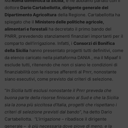
Ma
Roma dimentica la Sicilia,
e ne abbiamo parlato con il
dottore
Dario Cartabellotta, dirigente generale del
Dipartimento Agricoltura
della Regione. Cartabellotta ha
spiegato che il
Ministero delle politiche agricole,
alimentari e forestali
ha decretato il primo bando del
PNRR, prevedendo stanziamenti finanziari importanti per il
comparto dell’irrigazione. Infatti, i
Consorzi di Bonifica
della Sicilia
hanno presentato progetti tutti definitivi, come
da elenco caricato nella piattaforma DANIA , ma il Mipaaf li
esclude tutti, ritenendo che non ci siano le condizioni di
finanziabilità con le risorse afferenti al Pnrr, nonostante
siano esecutivi, come previsto dai criteri di selezione.
“
In Sicilia tutti esclusi nonostante il Pnrr preveda che
buona parte della risorse finiscano al Sud e che la Sicilia
sia la zona più siccitosa d’Italia, progetti che rispettano i
criteri di selezione previsti dal bando”
, ha detto Dario
Cartabellotta.
“L’irrigazione
– ribadisce il dirigente
generale –
è più necessaria dove piove di meno, e la