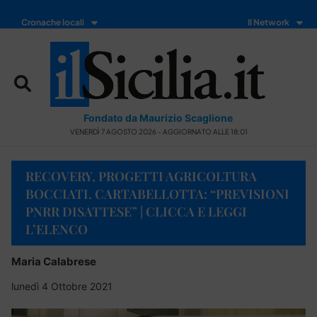
Cronache locali
Il Network
Fondato da Maurizio Scaglione
VENERDÌ 7 AGOSTO 2026 - AGGIORNATO ALLE 18:01
RECOVERY, PROGETTI AGRICOLTURA
BOCCIATI. CARTABELLOTTA: “PREVISIONI
PNRR DISATTESE” | CLICCA E LEGGI
L’ELENCO
Maria Calabrese
lunedì 4 Ottobre 2021