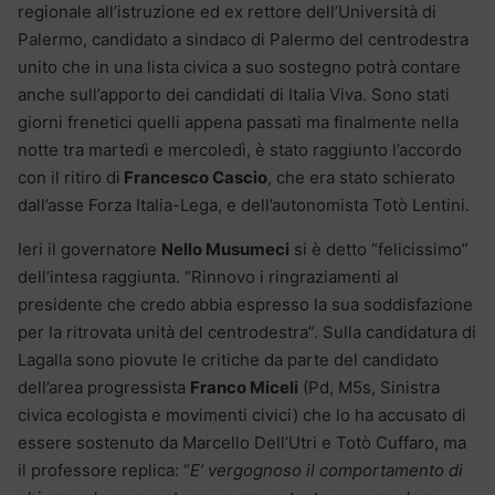
regionale all’istruzione ed ex rettore dell’Università di
Palermo, candidato a sindaco di Palermo del centrodestra
unito che in una lista civica a suo sostegno potrà contare
anche sull’apporto dei candidati di Italia Viva. Sono stati
giorni frenetici quelli appena passati ma finalmente nella
notte tra martedì e mercoledì, è stato raggiunto l’accordo
con il ritiro di
Francesco Cascio
, che era stato schierato
dall’asse Forza Italia-Lega, e dell’autonomista Totò Lentini.
Ieri il governatore
Nello Musumeci
si è detto “felicissimo”
dell’intesa raggiunta. “Rinnovo i ringraziamenti al
presidente che credo abbia espresso la sua soddisfazione
per la ritrovata unità del centrodestra”. Sulla candidatura di
Lagalla sono piovute le critiche da parte del candidato
dell’area progressista
Franco Miceli
(Pd, M5s, Sinistra
civica ecologista e movimenti civici) che lo ha accusato di
essere sostenuto da Marcello Dell’Utri e Totò Cuffaro, ma
il professore replica: “
E’ vergognoso il comportamento di