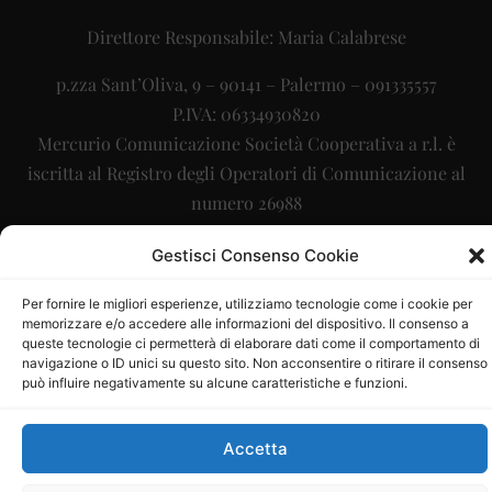
Direttore Responsabile: Maria Calabrese
p.zza Sant’Oliva, 9 – 90141 – Palermo – 091335557
P.IVA: 06334930820
Mercurio Comunicazione Società Cooperativa a r.l. è
iscritta al Registro degli Operatori di Comunicazione al
numero 26988
Sito gestito da
La Digitale srl
–
info@ladigitale.it
Gestisci Consenso Cookie
Per fornire le migliori esperienze, utilizziamo tecnologie come i cookie per
memorizzare e/o accedere alle informazioni del dispositivo. Il consenso a
queste tecnologie ci permetterà di elaborare dati come il comportamento di
navigazione o ID unici su questo sito. Non acconsentire o ritirare il consenso
può influire negativamente su alcune caratteristiche e funzioni.
Accetta