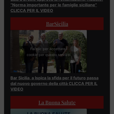
“Norma importante per le famiglie siciliane”
CLICCA PER IL VIDEO
BarSicilia
Fai clic per accettare i
cookie per questo servizio
Bar Sicilia, a Ispica la sfida per il futuro passa
dal nuovo governo della città CLICCA PER IL
VIDEO
La Buona Salute