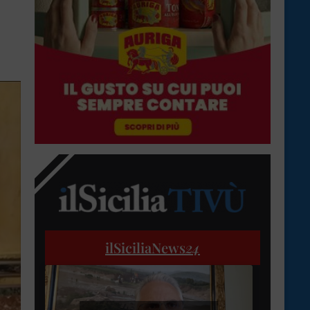
ilSiciliaNews
24