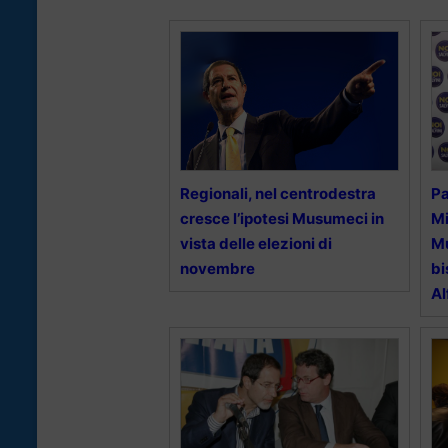
Regionali, nel centrodestra
Pa
cresce l’ipotesi Musumeci in
Mi
vista delle elezioni di
M
novembre
bi
Al