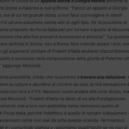
urro in Sicilia fa un
appello anche a Giorgia Meloni
affinché la
iamo prese a Palermo e non a Roma. “Faccio un appello a Giorgia
a di cui ho grande stima, a non farsi coinvolgere in sterili
rrivi ad una soluzione senza veti di ogni tipo. Se la posizione di
ni nome proposto da Forza Italia per poi tornare a quello di Musume
nvinto che alla fine prevarrà buonsenso e amicizia”. “La questi
re definita in Sicilia, non a Roma. Non intendo alzare i toni, no
li esponenti siciliani di Fratelli d’Italia andiamo d’accordissim
quanto è successo nella composizione della giunta di Palermo cit
”
aggiunge Miccichè.
ssima possibilità, credo che riusciremo a
trovare una soluzione
,
gliere la rottura e decidere di correre da sola, la mia sensazione 
rsela con loro e il Pd. Nessuno vuole andare alle urne diviso, m
osa Miccichè. “
Fratelli d’Italia ha detto di no alla Prestigiacomo
o convinto che a loro non andrebbe bene nemmeno quello di
i Forza Italia, perché l’obiettivo è quello di tornare a Musumeci
 estenuato come non mai da tutta questa vicenda. Fermiamoci,
ali e i comunicati stampa e ragioniamo quattr’occhi se no non si