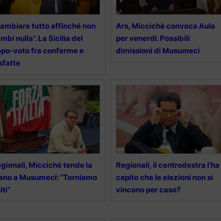
ambiare tutto affinché non
Ars, Miccichè convoca Aula
mbi nulla”. La Sicilia del
per venerdì. Possibili
po-voto fra conferme e
dimissioni di Musumeci
sfatte
gionali, Micciché tende la
Regionali, il centrodestra l’ha
no a Musumeci: “Torniamo
capito che le elezioni non si
iti”
vincono per caso?