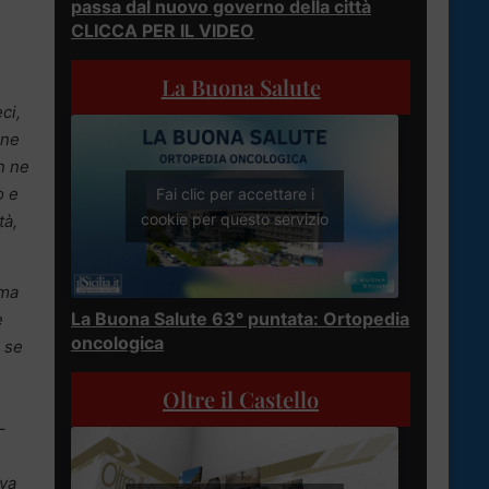
passa dal nuovo governo della città
CLICCA PER IL VIDEO
La Buona Salute
ci,
one
n ne
o e
Fai clic per accettare i
cookie per questo servizio
tà,
 ma
La Buona Salute 63° puntata: Ortopedia
è
oncologica
a se
Oltre il Castello
–
 va