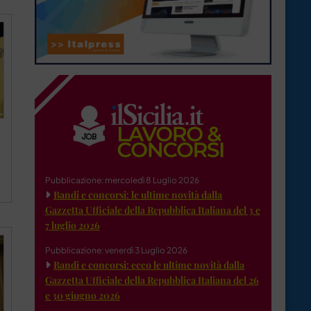
Pubblicazione: mercoledì 8 Luglio 2026
Bandi e concorsi: le ultime novità dalla
Gazzetta Ufficiale della Repubblica Italiana del 3 e
7 luglio 2026
Pubblicazione: venerdì 3 Luglio 2026
Bandi e concorsi: ecco le ultime novità dalla
Gazzetta Ufficiale della Repubblica Italiana del 26
e 30 giugno 2026