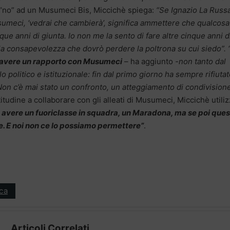
 “no” ad un Musumeci Bis, Miccichè spiega:
“Se Ignazio La Russ
sumeci, ‘vedrai che cambierà’, significa ammettere che qualcos
que anni di giunta. Io non me la sento di fare altre cinque anni d
lla consapevolezza che dovrò perdere la poltrona su cui siedo”. 
d avere un rapporto con Musumeci
– ha aggiunto
-non tanto dal
o politico e istituzionale: fin dal primo giorno ha sempre rifiuta
Non c’è mai stato un confronto, un atteggiamento di condivision
titudine a collaborare con gli alleati di Musumeci, Miccichè utili
avere un fuoriclasse in squadra, un Maradona, ma se poi que
e. E noi non ce lo possiamo permettere”
.
ica
Articoli Correlati