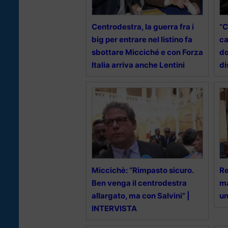
Centrodestra, la guerra fra i
“C
big per entrare nel listino fa
ca
sbottare Micciché e con Forza
do
Italia arriva anche Lentini
di
Miccichè: “Rimpasto sicuro.
Re
Ben venga il centrodestra
ma
allargato, ma con Salvini” |
un
INTERVISTA