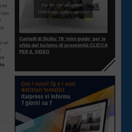
Fai clic per accettare i
a mi
cookie per questo servizio
a non
i
“In
Castelli di Sicilia: 19 ‘mini guide’ per la
to un
sfida del turismo di prossimità CLICCA
e
PER IL VIDEO
zza
sto