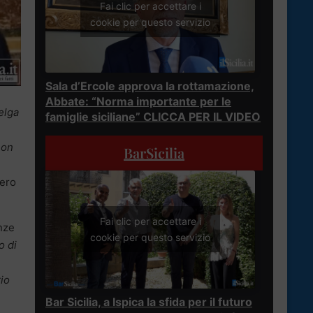
Fai clic per accettare i
cookie per questo servizio
Sala d’Ercole approva la rottamazione,
Abbate: “Norma importante per le
elga
famiglie siciliane” CLICCA PER IL VIDEO
non
BarSicilia
mero
Fai clic per accettare i
nze
cookie per questo servizio
o di
io
Bar Sicilia, a Ispica la sfida per il futuro