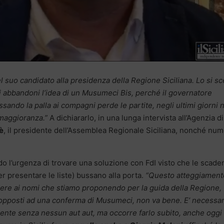
l suo candidato alla presidenza della Regione Siciliana. Lo si sc
i abbandoni l’idea di un Musumeci Bis, perché il governatore
ndo la palla ai compagni perde le partite, negli ultimi giorni 
 maggioranza.”
A dichiararlo, in una lunga intervista all’Agenzia di
è
, il presidente dell’Assemblea Regionale Siciliana, nonché nu
do l’urgenza di trovare una soluzione con FdI visto che le scade
er presentare le liste) bussano alla porta.
“Questo atteggiament
indere ai nomi che stiamo proponendo per la guida della Regione,
o opposti ad una conferma di Musumeci, non va bene. E’ necessar
ente senza nessun aut aut, ma occorre farlo subito, anche oggi