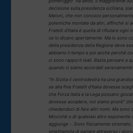
pomeriggio” ha detto. Il maggiorente Azz
decisione sulla presidenza siciliana, s
Meloni, che non conosco personalmente, m
polemiche montate da altri, affinché si a
Fratelli d’Italia è quella di rifiutare og
ce lo dicano apertamente. Ma io sono co
della presidenza della Regione deve esse
abbiamo il tempo e poi anche perché con g
ci sono rapporti leali. Basta pensare a 
quando ci siamo accordati serenamente
“In Sicilia il centrodestra ha una grandi
se alla fine Fratelli d’Italia dovesse sce
che Forza Italia e la Lega possano gioca
dovesse accadere, noi siamo pronti”
chi
chiedendoci di fare altri nomi. Ma son
Miccichè o di qualsiasi altro esponente d
aggiunge -.
Sono fisicamente stremato,
smettiamola di parlare attraverso i giorn