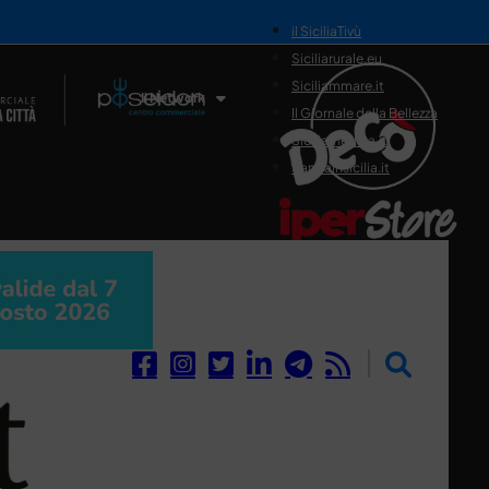
il SiciliaTivù
Siciliarurale.eu
Siciliammare.it
Il Network
Il Giornale della Bellezza
Siciliamedica.it
Sanitainsicilia.it