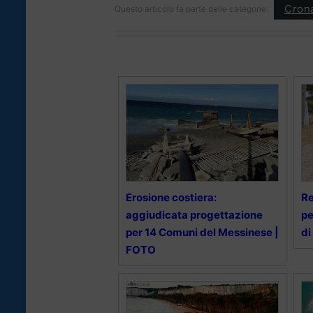
Cron
Questo articolo fa parte delle categorie:
Erosione costiera:
Re
aggiudicata progettazione
pe
per 14 Comuni del Messinese |
di
FOTO