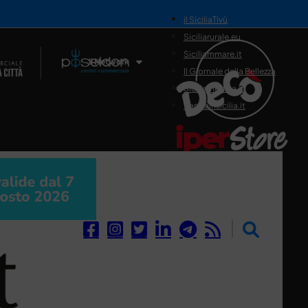
il SiciliaTivù
Siciliarurale.eu
Siciliammare.it
Il Network
Il Giornale della Bellezza
Siciliamedica.it
Sanitainsicilia.it