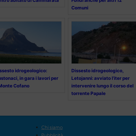
ntro abitato di Cammarata
Fondi anche per altri 12
Comuni
ssesto idrogeologico:
Dissesto idrogeologico,
stonaci, in gara i lavori per
Letojanni: avviato l’iter per
 Monte Cofano
intervenire lungo il corso del
torrente Papale
Chi siamo
Pubblicità