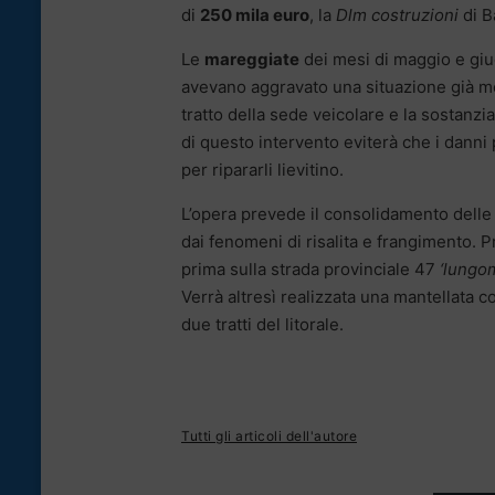
di
250 mila euro
, la
Dlm costruzioni
di B
Le
mareggiate
dei mesi di maggio e giug
avevano aggravato una situazione già molt
tratto della sede veicolare e la sostanzia
di questo intervento eviterà che i danni
per ripararli lievitino.
L’opera prevede il consolidamento delle 
dai fenomeni di risalita e frangimento. P
prima sulla strada provinciale 47
‘lungo
Verrà altresì realizzata una mantellata 
due tratti del litorale.
Tutti gli articoli dell'autore