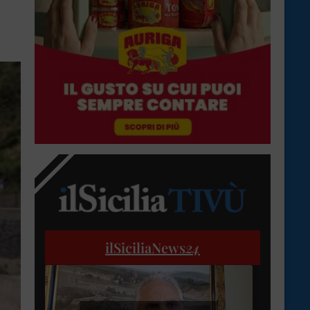
ilSiciliaNews
24