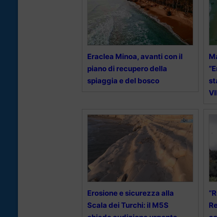
Eraclea Minoa, avanti con il
M
piano di recupero della
“E
spiaggia e del bosco
st
V
Erosione e sicurezza alla
“R
Scala dei Turchi: il M5S
Re