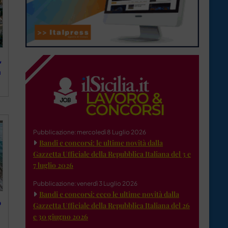
,
a
Pubblicazione: mercoledì 8 Luglio 2026
Bandi e concorsi: le ultime novità dalla
Gazzetta Ufficiale della Repubblica Italiana del 3 e
7 luglio 2026
Pubblicazione: venerdì 3 Luglio 2026
Bandi e concorsi: ecco le ultime novità dalla
o
Gazzetta Ufficiale della Repubblica Italiana del 26
e 30 giugno 2026