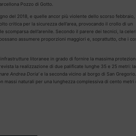
arcellona Pozzo di Gotto.
no del 2018, e quelle ancor più violente dello scorso febbraio,
o critica per la sicurezza dell’area, provocando il crollo di un
le scomparsa dell’arenile. Secondo il parere dei tecnici, la celer
 possano assumere proporzioni maggiori e, soprattutto, che i cos
infrastrutture litoranee in grado di fornire la massima protezio
revista la realizzazione di due palificate lunghe 35 e 25 metri: la
mare Andrea Doria’
e la seconda vicino al borgo di San Gregorio
con massi naturali per una lunghezza complessiva di cento metri 