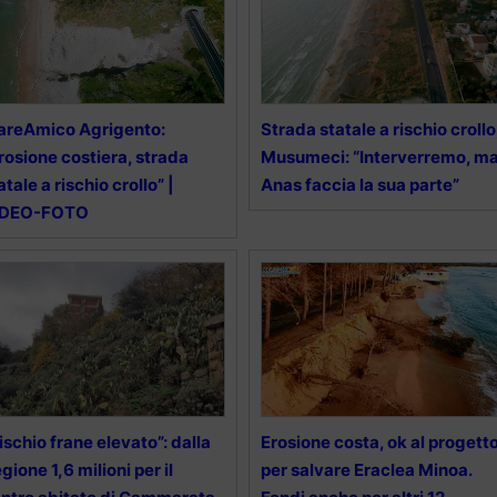
areAmico Agrigento:
Strada statale a rischio crollo
rosione costiera, strada
Musumeci: “Interverremo, m
atale a rischio crollo” |
Anas faccia la sua parte”
IDEO-FOTO
ischio frane elevato”: dalla
Erosione costa, ok al progett
gione 1,6 milioni per il
per salvare Eraclea Minoa.