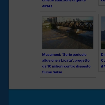
chiede audizione urgente
ce
all’Ars
Musumeci: “Serio pericolo
Di
alluvione a Licata”, progetto
Cu
da 10 milioni contro dissesto
il
fiume Salso