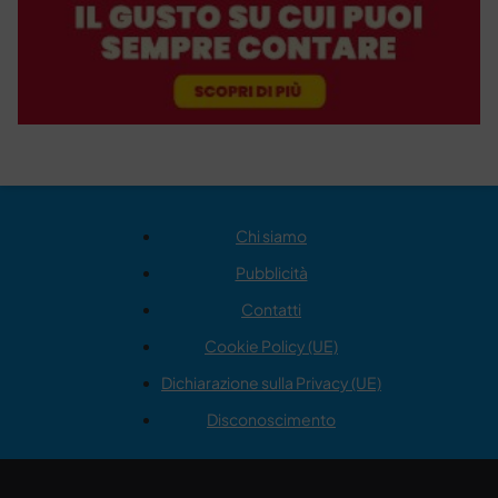
Chi siamo
Pubblicità
Contatti
Cookie Policy (UE)
Dichiarazione sulla Privacy (UE)
Disconoscimento