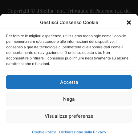
Copyright © ilSicilia | aut. Tribunale di Palermo n.11 del
29/09/2015
Gestisci Consenso Cookie
Editore: Mercurio Comunicazione Soc. Coop. A.R.L.
Per fornire le migliori esperienze, utilizziamo tecnologie come i cookie
per memorizzare e/o accedere alle informazioni del dispositivo. Il
Direttore Editoriale: Maurizio Scaglione
consenso a queste tecnologie ci permetterà di elaborare dati come il
comportamento di navigazione o ID unici su questo sito. Non
Direttore Responsabile: Maria Calabrese
acconsentire o ritirare il consenso può influire negativamente su alcune
caratteristiche e funzioni.
p.zza Sant’Oliva, 9 – 90141 – Palermo – 091335557
P.IVA: 06334930820
Accetta
Mercurio Comunicazione Società Cooperativa a r.l. è
iscritta al Registro degli Operatori di Comunicazione al
Nega
numero 26988
Visualizza preferenze
Sito gestito da
La Digitale srl
–
info@ladigitale.it
Cookie Policy
Dichiarazione sulla Privacy