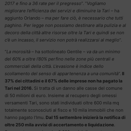
2017 e fino a 36 rate per il pregresso
“. “
Vogliamo
migliorare l’efficienza dei servizi e diminuire la Tari –
ha
aggiunto Orlando –
ma per fare ciò, è necessario che tutti
paghino. Per legge non possiamo destinare alla pulizia e al
decoro della città altre risorse oltre la Tari e quindi se non
c’è un incasso, il servizio non potrà realizzarsi al meglio
“.
“
La morosità
– ha sottolineato Gentile –
va da un minimo
del 60% a oltre l’80% perfino nelle zone più centrali e
commerciali della città. L’evasione è indice dello
scollamento del senso di appartenenza a una comunità
“.
Il
37% dei cittadini e il 67% delle imprese non ha pagato la
Tari nel 2016.
Si tratta di un danno alle casse del comune
di 50 milioni di euro. Insieme al recupero degli omessi
versamenti Tari, sono stati individuati oltre 600 mila mq
totalmente sconosciuti al fisco e 10 mila immobili che non
hanno pagato l’Imu.
Dal 15 settembre inizierà la notifica di
oltre 250 mila avvisi di accertamento e liquidazione
.