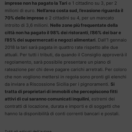
imprese non ha pagato la Tari
e 1 cittadino su 3, per 2
milioni di euro.
Nell’area costa sud, l’evasione riguarda il
70% delle imprese
e 2 cittadini su 4, per un mancato
introito di 3,6 milioni.
Nelle zone più frequentate della
città non ha pagato il 98% dei ristoranti
,
l’86% dei bar e
l’85% dei supermercati e negozi alimentari
. Dall’1 gennaio
2018 la tari sarà pagata in quattro rate rispetto alle due
attuali. Per tutti i tributi, da quando il Consiglio approverà il
regolamento, sarà possibile presentare un piano di
rateazione per chi deve pagare carichi arretrati. Per coloro
che non vogliono mettersi in regola sono pronti gli elenchi
da inviare a Riscossione Sicilia per i pignoramenti.
Si
tratta di proprietari di immobili che percepiscono fitti
attivi di cui saranno comunicati inquilini
, estremi dei
contratti di locazione, durata e importi e di soggetti che
hanno la disponibilità di conti correnti bancari e postali.
Tutti gli articoli dell'autore