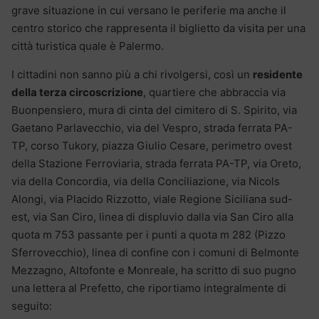
grave situazione in cui versano le periferie ma anche il
centro storico che rappresenta il biglietto da visita per una
città turistica quale è Palermo.
I cittadini non sanno più a chi rivolgersi, così un
residente
della terza circoscrizione
, quartiere che abbraccia via
Buonpensiero, mura di cinta del cimitero di S. Spirito, via
Gaetano Parlavecchio, via del Vespro, strada ferrata PA-
TP, corso Tukory, piazza Giulio Cesare, perimetro ovest
della Stazione Ferroviaria, strada ferrata PA-TP, via Oreto,
via della Concordia, via della Conciliazione, via Nicols
Alongi, via Placido Rizzotto, viale Regione Siciliana sud-
est, via San Ciro, linea di displuvio dalla via San Ciro alla
quota m 753 passante per i punti a quota m 282 (Pizzo
Sferrovecchio), linea di confine con i comuni di Belmonte
Mezzagno, Altofonte e Monreale, ha scritto di suo pugno
una lettera al Prefetto, che riportiamo integralmente di
seguito: