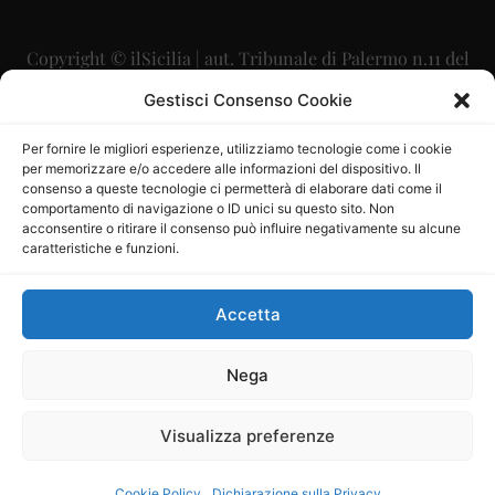
Copyright © ilSicilia | aut. Tribunale di Palermo n.11 del
29/09/2015
Gestisci Consenso Cookie
Editore: Mercurio Comunicazione Soc. Coop. A.R.L.
Per fornire le migliori esperienze, utilizziamo tecnologie come i cookie
per memorizzare e/o accedere alle informazioni del dispositivo. Il
Direttore Editoriale: Maurizio Scaglione
consenso a queste tecnologie ci permetterà di elaborare dati come il
comportamento di navigazione o ID unici su questo sito. Non
Direttore Responsabile: Maria Calabrese
acconsentire o ritirare il consenso può influire negativamente su alcune
caratteristiche e funzioni.
p.zza Sant’Oliva, 9 – 90141 – Palermo – 091335557
P.IVA: 06334930820
Accetta
Mercurio Comunicazione Società Cooperativa a r.l. è
iscritta al Registro degli Operatori di Comunicazione al
Nega
numero 26988
Visualizza preferenze
Sito gestito da
La Digitale srl
–
info@ladigitale.it
Cookie Policy
Dichiarazione sulla Privacy