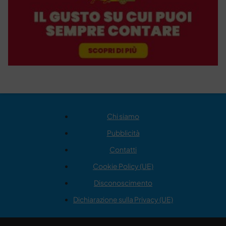
Chi siamo
Pubblicità
Contatti
Cookie Policy (UE)
Disconoscimento
Dichiarazione sulla Privacy (UE)