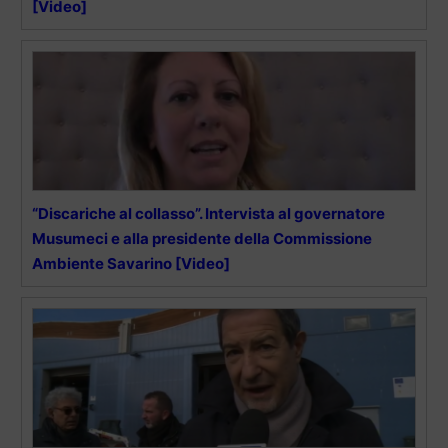
[Video]
“Discariche al collasso”. Intervista al governatore
Musumeci e alla presidente della Commissione
Ambiente Savarino [Video]