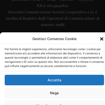
P.IVA: 06334930820
Mercurio Comunicazione Società Cooperativa a r.l. è
iscritta al Registro degli Operatori di Comunicazione al
numero 26988
Sito gestito da
La Digitale srl
–
info@ladigitale.it
Gestisci Consenso Cookie
Per fornire le migliori esperienze, utilizziamo tecnologie come i cookie per
memorizzare e/o accedere alle informazioni del dispositivo. Il consenso a
queste tecnologie ci permetterà di elaborare dati come il comportamento di
navigazione o ID unici su questo sito. Non acconsentire o ritirare il consenso
può influire negativamente su alcune caratteristiche e funzioni.
Accetta
Nega