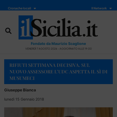
Cronache locali
Il Network
Fondato da Maurizio Scaglione
VENERDÌ 7 AGOSTO 2026 - AGGIORNATO ALLE 19:00
RIFIUTI SETTIMANA DECISIVA. SUL
NUOVO ASSESSORE L’UDC ASPETTA IL SÌ DI
MUSUMECI
Giuseppe Bianca
lunedì 15 Gennaio 2018