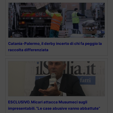
Catania-Palermo, il derby incerto di chi fa peggio la
raccolta differenziata
ESCLUSIVO. Micari attacca Musumeci sugli
impresentabili. “Le case abusive vanno abbattute”