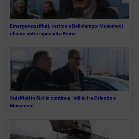
Emergenza rifiuti, vertice a Bellolampo: Musumeci
chiede poteri speciali a Roma
Sui rifiuti in Sicilia continua l’idillio fra Orlando e
Musumeci