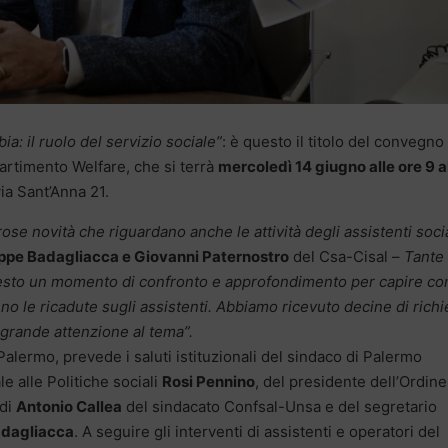
bia: il ruolo del servizio sociale”
: è questo il titolo del convegno
artimento Welfare, che si terrà
mercoledì 14 giugno alle ore 9 a
 via Sant’Anna 21.
se novità che riguardano anche le attività degli assistenti socia
ppe Badagliacca e Giovanni Paternostro
del Csa-Cisal –
Tante
 chiesto un momento di confronto e approfondimento per capire c
nno le ricadute sugli assistenti. Abbiamo ricevuto decine di richi
 grande attenzione al tema”.
alermo, prevede i saluti istituzionali del sindaco di Palermo
e alle Politiche sociali
Rosi Pennino
, del presidente dell’Ordine
 di
Antonio Callea
del sindacato Confsal-Unsa e del segretario
adagliacca
. A seguire gli interventi di assistenti e operatori del