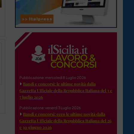
Pubblicazione: mercoledì 8 Luglio 2026
Bandi e concorsi: le ultime novità dalla
Gazzetta Ufficiale della Repubblica Italiana del 3 e
7 luglio 2026
Pubblicazione: venerdì 3 Luglio 2026
Bandi e concorsi: ecco le ultime novità dalla
Gazzetta Ufficiale della Repubblica Italiana del 26
e 30 giugno 2026