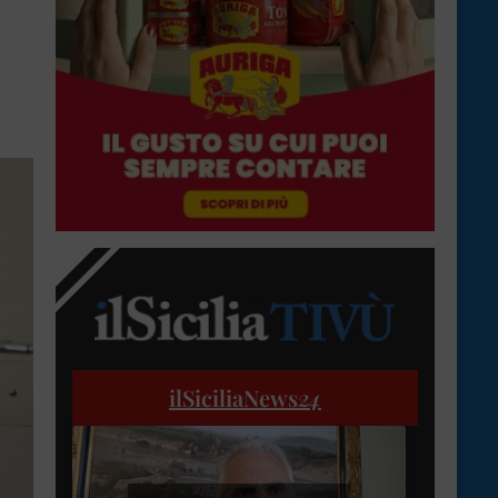
ilSiciliaNews
24