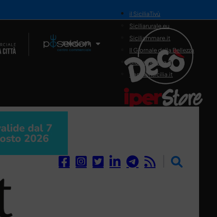
il SiciliaTivù
Siciliarurale.eu
Siciliammare.it
Il Network
Il Giornale della Bellezza
Siciliamedica.it
Sanitainsicilia.it