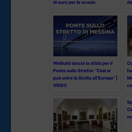
di euro per le scuole
de
WeBuild lancia la sfida per il
Co
Ponte sullo Stretto: “Così si
fu
può unire la Sicilia all’Europa” |
Mu
VIDEO
ca
Sp
Ca
m