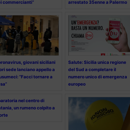
i commercianti”
arrestato 35enne a Palermo
ronavirus, giovani siciliani
Salute: Sicilia unica regione
ori sede lanciano appello a
del Sud a completare il
sumeci: “Facci tornare a
numero unico di emergenza
sa”
europeo
aratoria nel centro di
tania, un rumeno colpito a
orte