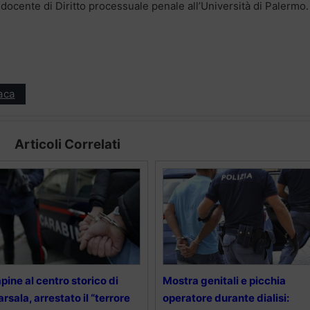
 docente di Diritto processuale penale all’Università di Palermo.
aca
Articoli Correlati
pine al centro storico di
Mostra genitali e picchia
rsala, arrestato il “terrore
operatore durante dialisi: