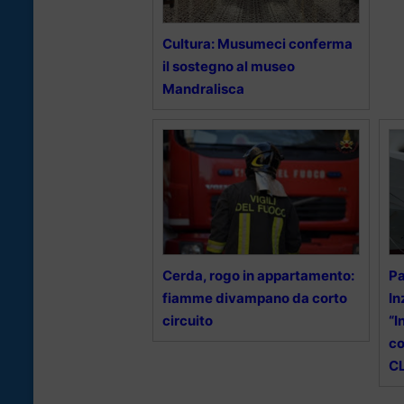
Cultura: Musumeci conferma
il sostegno al museo
Mandralisca
Cerda, rogo in appartamento:
Pa
fiamme divampano da corto
In
circuito
“I
co
CL