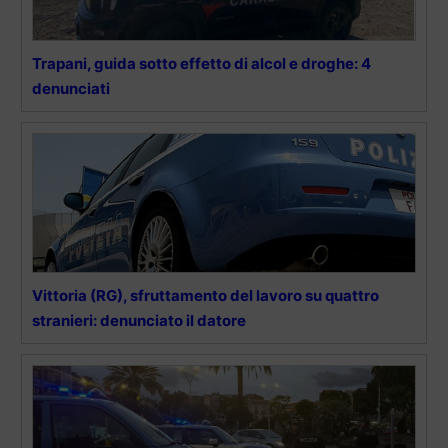
Trapani, guida sotto effetto di alcol e droghe: 4
denunciati
Vittoria (RG), sfruttamento del lavoro su quattro
stranieri: denunciato il datore