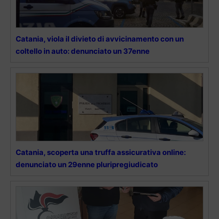
Catania, viola il divieto di avvicinamento con un
coltello in auto: denunciato un 37enne
Catania, scoperta una truffa assicurativa online:
denunciato un 29enne pluripregiudicato