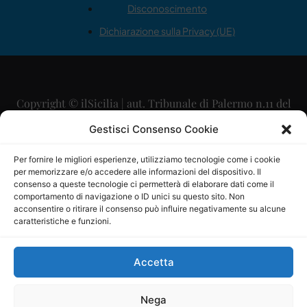
Disconoscimento
Dichiarazione sulla Privacy (UE)
Copyright © ilSicilia | aut. Tribunale di Palermo n.11 del
29/09/2015
Gestisci Consenso Cookie
Editore: Mercurio Comunicazione Soc. Coop. A.R.L.
Per fornire le migliori esperienze, utilizziamo tecnologie come i cookie
per memorizzare e/o accedere alle informazioni del dispositivo. Il
Direttore Editoriale: Maurizio Scaglione
consenso a queste tecnologie ci permetterà di elaborare dati come il
comportamento di navigazione o ID unici su questo sito. Non
Direttore Responsabile: Maria Calabrese
acconsentire o ritirare il consenso può influire negativamente su alcune
caratteristiche e funzioni.
p.zza Sant’Oliva, 9 – 90141 – Palermo – 091335557
P.IVA: 06334930820
Accetta
Mercurio Comunicazione Società Cooperativa a r.l. è
iscritta al Registro degli Operatori di Comunicazione al
Nega