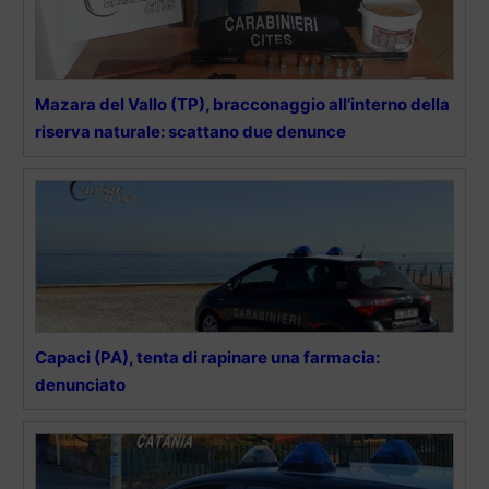
Mazara del Vallo (TP), bracconaggio all’interno della
riserva naturale: scattano due denunce
Capaci (PA), tenta di rapinare una farmacia:
denunciato