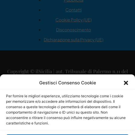
Contatti
Cookie Policy (UE)
Disconoscimento
Dichiarazione sulla Privacy (UE)
Copyright © ilSicilia | aut. Tribunale di Palermo n.11 del
29/09/2015
Gestisci Consenso Cookie
Editore: Mercurio Comunicazione Soc. Coop. A.R.L.
Per fornire le migliori esperienze, utilizziamo tecnologie come i cookie
per memorizzare e/o accedere alle informazioni del dispositivo. Il
Direttore Editoriale: Maurizio Scaglione
consenso a queste tecnologie ci permetterà di elaborare dati come il
comportamento di navigazione o ID unici su questo sito. Non
Direttore Responsabile: Maria Calabrese
acconsentire o ritirare il consenso può influire negativamente su alcune
caratteristiche e funzioni.
p.zza Sant’Oliva, 9 – 90141 – Palermo – 091335557