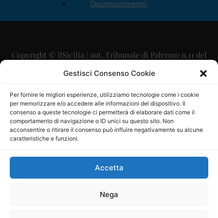
Disconoscimento
Copyright © ilSicilia | aut. Tribunale di Palermo n.11 del
29/09/2015
Gestisci Consenso Cookie
Editore: Mercurio Comunicazione Soc. Coop. A.R.L.
Per fornire le migliori esperienze, utilizziamo tecnologie come i cookie
per memorizzare e/o accedere alle informazioni del dispositivo. Il
Direttore Editoriale: Maurizio Scaglione
consenso a queste tecnologie ci permetterà di elaborare dati come il
comportamento di navigazione o ID unici su questo sito. Non
Direttore Responsabile: Maria Calabrese
acconsentire o ritirare il consenso può influire negativamente su alcune
caratteristiche e funzioni.
p.zza Sant’Oliva, 9 – 90141 – Palermo – 091335557
P.IVA: 06334930820
Accetta
Mercurio Comunicazione Società Cooperativa a r.l. è
iscritta al Registro degli Operatori di Comunicazione al
Nega
numero 26988