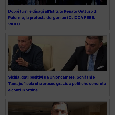
Doppi turni e disagi all’Istituto Renato Guttuso di
Palermo, la protesta dei genitori CLICCA PER IL
VIDEO
Sicilia, dati positivi da Unioncamere, Schifani e
Tamajo: “Isola che cresce grazie a politiche concrete
e conti in ordine”