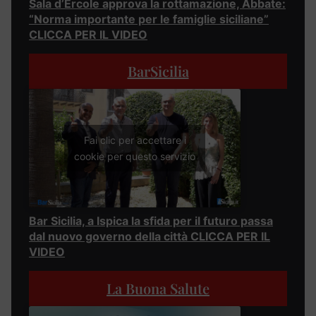
Sala d’Ercole approva la rottamazione, Abbate:
“Norma importante per le famiglie siciliane”
CLICCA PER IL VIDEO
BarSicilia
Fai clic per accettare i
cookie per questo servizio
Bar Sicilia, a Ispica la sfida per il futuro passa
dal nuovo governo della città CLICCA PER IL
VIDEO
La Buona Salute