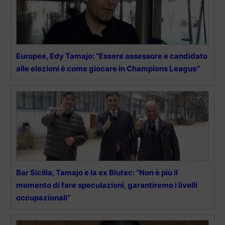
Europee, Edy Tamajo: “Essere assessore e candidato
alle elezioni è come giocare in Champions League”
Bar Sicilia, Tamajo e la ex Blutec: “Non è più il
momento di fare speculazioni, garantiremo i livelli
occupazionali”