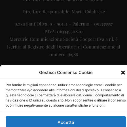
Direttore Responsabile: Maria Calabrese
p.zza Sant’Oliva, 9 – 90141 – Palermo – 091335557
P.IVA: 06334930820
Mercurio Comunicazione Società Cooperativa a r.l. è
iscritta al Registro degli Operatori di Comunicazione al
numero 26988
Sito gestito da
La Digitale srl
–
info@ladigitale.it
Gestisci Consenso Cookie
Per fornire le migliori esperienze, utilizziamo tecnologie come i cookie per
memorizzare e/o accedere alle informazioni del dispositivo. Il consenso a
queste tecnologie ci permetterà di elaborare dati come il comportamento di
navigazione o ID unici su questo sito. Non acconsentire o ritirare il consenso
può influire negativamente su alcune caratteristiche e funzioni.
Accetta