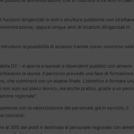
lle pubbliche amministrazioni, che si riducono a tre anni in caso 
i funzioni dirigenziali in enti o strutture pubbliche non stretta
ministrazione, oppure cinque anni di incarichi dirigenziali in
o introduce la possibilità di accesso tramite corso-concorso sele
 della DC –
è aperta a laureati e dipendenti pubblici con almeno
 richiedono la laurea. Il percorso prevede una fase di formazione
no, che culminerà con un esame finale. L’obiettivo è formare un
i non solo sul piano teorico, ma anche pratico, grazie a un peri
razione regionale”
.
petenze con la valorizzazione del personale già in servizio, il
ei concorsi:
re al 30% dei posti è destinata al personale regionale con alme