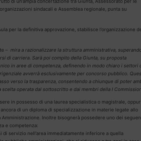
 frutto di un’ampia concertazione tra Giunta, Assessorato per le
 organizzazioni sindacali e Assemblea regionale, punta su
Aula per la definitiva approvazione, stabilisce l’organizzazione de
ate –
mira a razionalizzare la struttura amministrativa, superando
i di carriera. Sarà poi compito della Giunta, su proposta
unico in aree di competenza, definendo in modo chiaro i settori 
 dirigenziale avverrà esclusivamente per concorso pubblico. Que
asso verso la trasparenza, consentendo a chiunque di poter am
 scelta operata dal sottoscritto e dai membri della I Commission
sere in possesso di una laurea specialistica o magistrale, oppur
o ancora di un diploma di specializzazione in materie legate allo
a Amministrazione. Inoltre bisognerà possedere uno dei seguen
enza e competenza:
 di servizio nell’area immediatamente inferiore a quella