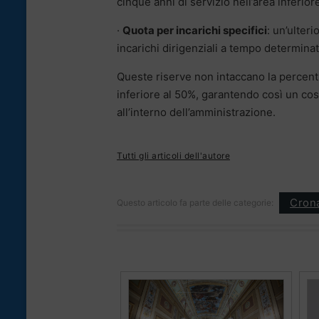
cinque anni di servizio nell’area inferior
·
Quota per incarichi specifici
: un’ulter
incarichi dirigenziali a tempo determinat
Queste riserve non intaccano la percentu
inferiore al 50%, garantendo così un cos
all’interno dell’amministrazione.
Tutti gli articoli dell'autore
Cron
Questo articolo fa parte delle categorie: