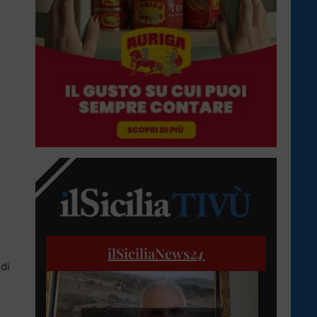
ilSiciliaNews
24
 di