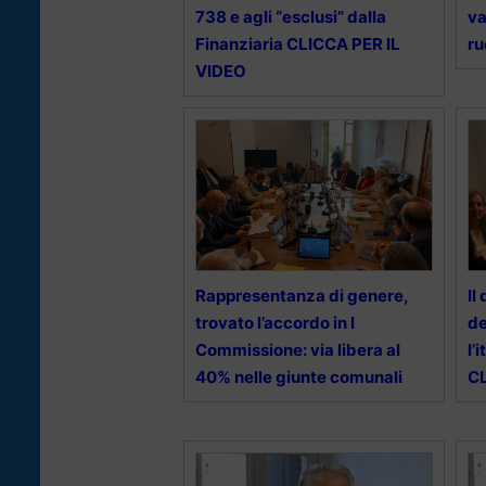
738 e agli “esclusi” dalla
va
Finanziaria CLICCA PER IL
ru
VIDEO
Rappresentanza di genere,
Il
trovato l’accordo in I
de
Commissione: via libera al
l’
40% nelle giunte comunali
CL