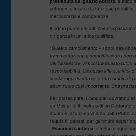
presieduta da Ignazio Abbate
, è stato
autonomie locali e la funzione pubblica,
meritocrazia e competenze.
Il primo punto del ddl, che ora passa in 
dirigenza in un’unica qualifica.
“
Questo cambiamento
– sottolinea Abb
frammentazione e semplificando i percors
dell’Assessore, articolare questo ruolo 
responsabilità. L’accesso alla qualifica
scelta rappresenta un netto cambio di p
ad un ruolo così importante. Una precisa
Per partecipare, i candidati dovranno es
un Master di II livello o di un Dottorato 
studio e al funzionamento della Pubblic
requisiti, pensati per garantire esperi
·
Esperienza interna
: almeno cinque anni