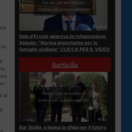
Fai clic per accettare i
cookie per questo servizio
lla
Sala d’Ercole approva la rottamazione,
Abbate: “Norma importante per le
 la
famiglie siciliane” CLICCA PER IL VIDEO
di
BarSicilia
sta
bire
e”.
Fai clic per accettare i
e di
cookie per questo servizio
ti
Bar Sicilia, a Ispica la sfida per il futuro