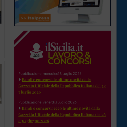
Pubblicazione: mercoledì 8 Luglio 2026
Bandi e concorsi: le ultime novità dalla
Gazzetta Ufficiale della Repubblica Italiana del 3 e
7 luglio 2026
Pubblicazione: venerdì 3 Luglio 2026
Bandi e concorsi: ecco le ultime novità dalla
Gazzetta Ufficiale della Repubblica Italiana del 26
e 30 giugno 2026