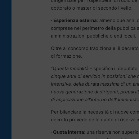
dirigenziale per i dipendenti di ruolo de
dottorato o master di secondo livello.
·
Esperienza esterna
: almeno due anni d
comprese nel perimetro della pubblica am
amministrazioni pubbliche o enti locali.
Oltre al concorso tradizionale, il decret
di formazione.
“
Questa modalità
– specifica il deputato
cinque anni di servizio in posizioni che
intensiva, della durata massima di un an
nuova generazione di dirigenti, preparat
di applicazione all’interno dell’amminist
Per bilanciare la necessità di nuove com
decreto prevede delle quote di riserva n
·
Quota interna
: una riserva non superio