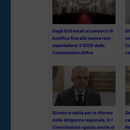
Dagli Enti locali ai consorzi di
Ol
bonifica fino alla nuova rete
ni
ospedaliera: il 2025 delle
Co
Commissioni all’Ars
co
Strada in salita per la riforma
Ge
della dirigenza regionale, in I
ca
Commissione spazio anche al
Re