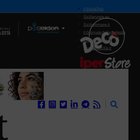
il SiciliaTivù
Siciliarurale.eu
Siciliammare.it
Il Network
Il Giornale della Bellezza
Siciliamedica.it
Sanitainsicilia.it