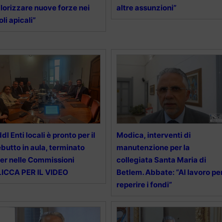
lorizzare nuove forze nei
altre assunzioni”
oli apicali”
 ddl Enti locali è pronto per il
Modica, interventi di
butto in aula, terminato
manutenzione per la
iter nelle Commissioni
collegiata Santa Maria di
ICCA PER IL VIDEO
Betlem. Abbate: “Al lavoro pe
reperire i fondi”