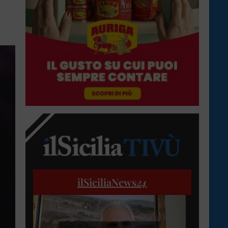
ilSiciliaNews
24