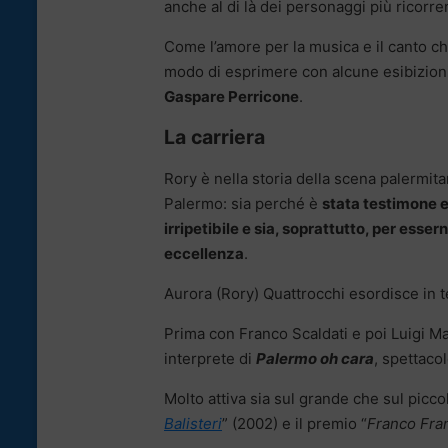
anche al di là dei personaggi più ricorren
Come l’amore per la musica e il canto ch
modo di esprimere con alcune esibizioni
Gaspare Perricone
.
La carriera
Rory è nella storia della scena palermitan
Palermo: sia perché è
stata testimone e
irripetibile e sia, soprattutto, per esse
eccellenza
.
Aurora (Rory) Quattrocchi esordisce in t
Prima con Franco Scaldati e poi Luigi M
interprete di
Palermo oh cara
, spettaco
Molto attiva sia sul grande che sul picc
Balisteri
” (2002) e il premio “
Franco Fra