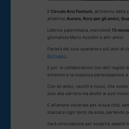
Il
Circolo Arci Fontarò
, all’interno dell
all’attrice
Aurora, Rory per gli amici, Qu
L’attrice palermitana, mercoledì
13 nov
giornalista Mario Azzolini e altri amici.
Parlerà dei suoi quaranta e più anni di ca
Burruano
.
E poi le collaborazioni con altri registi d
schermo e la cospicua partecipazione a 
Con lei amici, vecchi e nuovi, che svele
solo alla carriera ma anche ai suoi incont
E all’amore viscerale per la sua città, tan
staccarsi ogni tanto da essa, partendo p
Sarà un’occasione per scoprire aspetti m