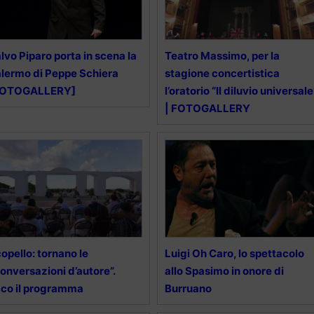
lvo Piparo porta in scena la
Teatro Massimo, per la
lermo di Peppe Schiera
stagione concertistica
FOTOGALLERY]
l’oratorio “Il diluvio universale
| FOTOGALLERY
opello: tornano le
Luigi Oh Caro, lo spettacolo
onversazioni d’autore”.
allo Spasimo in onore di
co il programma
Burruano