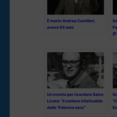
È morto Andrea Camilleri,
Sa
aveva 93 anni
Pa
[
Un evento per ricordare Salvo
Sc
Licata: “il cantore infaticabile
“C
della ‘Palermo nera’”
Ec