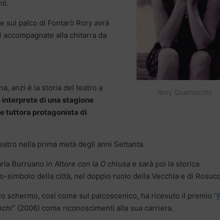
ti.
e sul palco di Fontarò Rory avrà
 accompagnate alla chitarra da
a, anzi è la storia del teatro a
Rory Quattrocchi
 interprete di una stagione
rne tuttora protagonista di
eatro nella prima metà degli anni Settanta.
aria Burruano in
Attore con la O chiusa
e sarà poi la storica
lo-simbolo della città, nel doppio ruolo della Vecchia e di Rosucc
olo schermo, così come sul palcoscenico, ha ricevuto il premio “
nchi
” (2006) come riconoscimenti alla sua carriera.