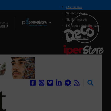
il SiciliaTivù
Siciliarurale.eu
Siciliammare.it
Il Network
Il Giornale della Bellezza
Siciliamedica.it
Sanitainsicilia.it