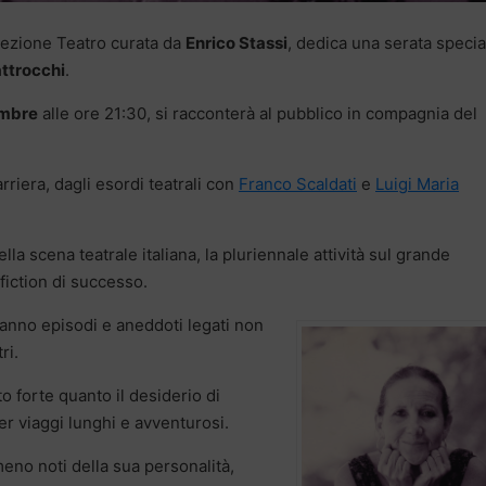
a sezione Teatro curata da
Enrico Stassi
, dedica una serata specia
attrocchi
.
embre
alle ore 21:30, si racconterà al pubblico in compagnia del
rriera, dagli esordi teatrali con
Franco Scaldati
e
Luigi Maria
ella scena teatrale italiana, la pluriennale attività sul grande
fiction di successo.
ranno episodi e aneddoti legati non
ri.
to forte quanto il desiderio di
er viaggi lunghi e avventurosi.
eno noti della sua personalità,