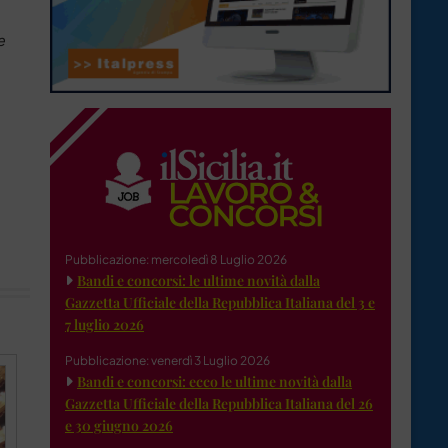
e
Pubblicazione: mercoledì 8 Luglio 2026
Bandi e concorsi: le ultime novità dalla
Gazzetta Ufficiale della Repubblica Italiana del 3 e
7 luglio 2026
Pubblicazione: venerdì 3 Luglio 2026
Bandi e concorsi: ecco le ultime novità dalla
Gazzetta Ufficiale della Repubblica Italiana del 26
e 30 giugno 2026