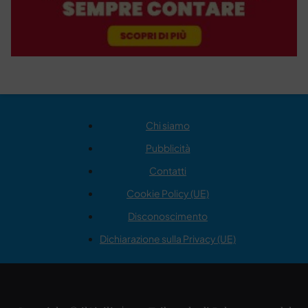
Chi siamo
Pubblicità
Contatti
Cookie Policy (UE)
Disconoscimento
Dichiarazione sulla Privacy (UE)