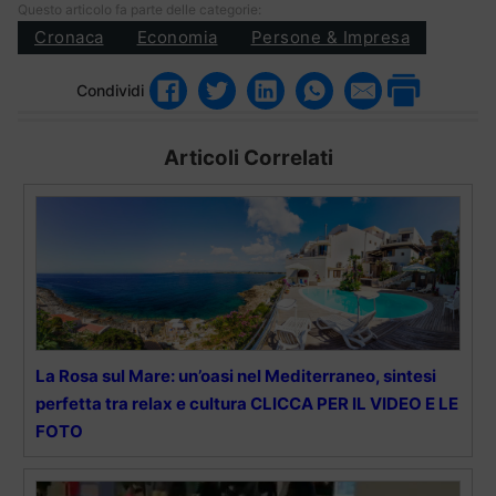
Questo articolo fa parte delle categorie:
Cronaca
Economia
Persone & Impresa
Condividi
Articoli Correlati
La Rosa sul Mare: un’oasi nel Mediterraneo, sintesi
perfetta tra relax e cultura CLICCA PER IL VIDEO E LE
FOTO