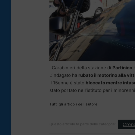
I Carabinieri della stazione di
Partinico
L’indagato ha
rubato il motorino alla vit
Il 15enne è stato
bloccato mentre intas
stato portato nell’istituto per i minorenn
Tutti gli articoli dell'autore
Cron
Questo articolo fa parte delle categorie: