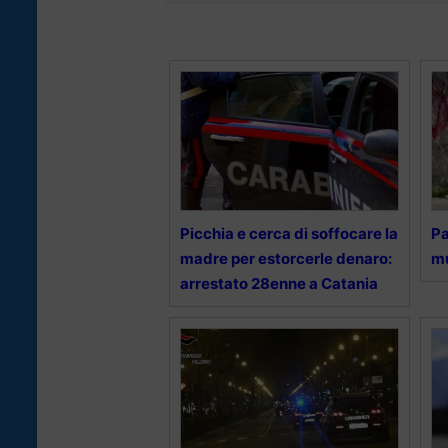
Picchia e cerca di soffocare la
Pa
madre per estorcerle denaro:
mu
arrestato 28enne a Catania