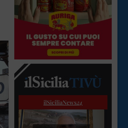
ilSiciliaNews
24