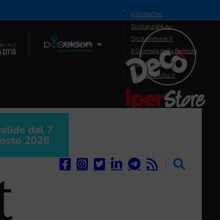
il SiciliaTivù
Siciliarurale.eu
Siciliammare.it
Il Network
Il Giornale della Bellezza
Siciliamedica.it
Sanitainsicilia.it