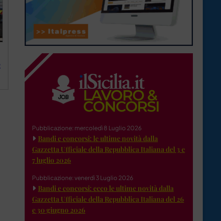
2
Pubblicazione: mercoledì 8 Luglio 2026
Bandi e concorsi: le ultime novità dalla
Gazzetta Ufficiale della Repubblica Italiana del 3 e
7 luglio 2026
Pubblicazione: venerdì 3 Luglio 2026
Bandi e concorsi: ecco le ultime novità dalla
Gazzetta Ufficiale della Repubblica Italiana del 26
e 30 giugno 2026