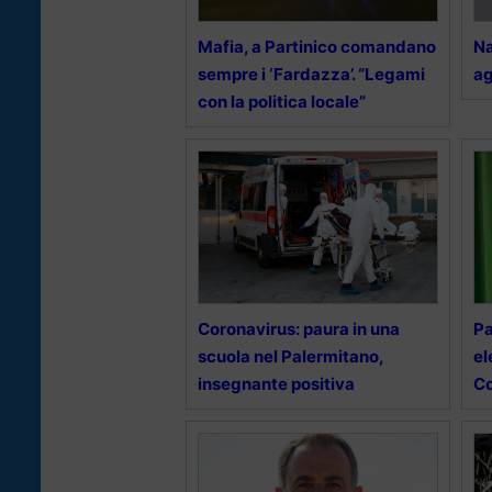
Mafia, a Partinico comandano
Na
sempre i ‘Fardazza’. “Legami
ag
con la politica locale”
Coronavirus: paura in una
Pa
scuola nel Palermitano,
el
insegnante positiva
Co