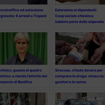
rcotraffico ed estorsione
Estorsione ai dipendenti:
gravata: 8 arresti a Trapani
Coop sociale chiedeva
indietro parte dello stipendio
rtinico, guasto al quadro
Siracusa, chiede denaro per
ettrico: a rischio l’attività del
comprare la droga: minaccia 
nsorzio di Bonifica
genitori e la nonna