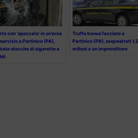
rto con ‘spaccata’ in un’area
Truffa bonus facciate a
 servizio a Partinico (PA),
Partinico (PA), sequestrati 1,
bate stecche di sigarette e
milioni a un imprenditore
ldi