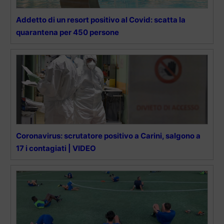
Addetto di un resort positivo al Covid: scatta la
quarantena per 450 persone
Coronavirus: scrutatore positivo a Carini, salgono a
17 i contagiati | VIDEO