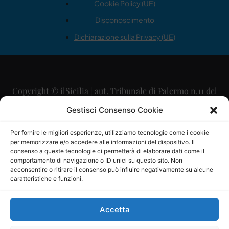
Cookie Policy (UE)
Disconoscimento
Dichiarazione sulla Privacy (UE)
Copyright © ilSicilia | aut. Tribunale di Palermo n.11 del
29/09/2015
Gestisci Consenso Cookie
Editore: Mercurio Comunicazione Soc. Coop. A.R.L.
Per fornire le migliori esperienze, utilizziamo tecnologie come i cookie
per memorizzare e/o accedere alle informazioni del dispositivo. Il
Direttore Editoriale: Maurizio Scaglione
consenso a queste tecnologie ci permetterà di elaborare dati come il
comportamento di navigazione o ID unici su questo sito. Non
Direttore Responsabile: Maria Calabrese
acconsentire o ritirare il consenso può influire negativamente su alcune
caratteristiche e funzioni.
p.zza Sant’Oliva, 9 – 90141 – Palermo – 091335557
P.IVA: 06334930820
Accetta
Mercurio Comunicazione Società Cooperativa a r.l. è