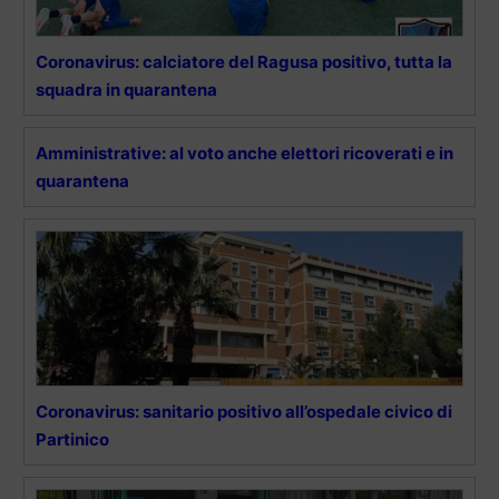
Coronavirus: calciatore del Ragusa positivo, tutta la
squadra in quarantena
Amministrative: al voto anche elettori ricoverati e in
quarantena
Coronavirus: sanitario positivo all’ospedale civico di
Partinico