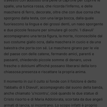
travestiti con addosso una pelle di caprone per coprire le
spalle, una tunica rossa, che ricorda l’inferno, e delle
maschere di ferro, decorate, oltre che con due corna che
sporgono dalla testa, con una larga bocca, dalla quale
fuoriescono la lingua e dei grossi denti, un naso sporgente
e due piccole fessure per simulare gli occhi. ‘I diavuli’
accompagnano una terza figura, la morte, riconoscibile dal
suo costume giallo ocra, dalla maschera in cuoio e da una
balestra che porta con sé. Le maschere girano per le vie
del paese con delle catene, fermando amici, parenti e
passanti, chiedendo piccole somme di denaro, uova
fresche o dolciumi affinché possano liberarsi della loro
chiassosa presenza e riscattare la propria anima.
Il momento in cui il culto si fonde con il folclore è detto
‘l’abballu di li Diavuli’, accompagnato dal suono della banda,
anche chiamato ‘u’ncontru’, cioè quando le due statue di
Cristo risorto e di Maria Addolorata, scortata da due angeli
armati di lancia, si incontrano. Lo scopo infatti è proprio