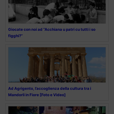
Giocate con noi ad “Acchiana u patri cu tutti i so
figghi?”
Ad Agrigento, l’accoglienza della cultura tra i
Mandorli in Fiore [Foto e Video]