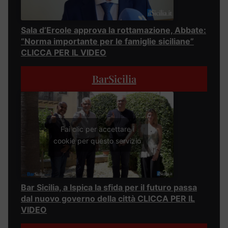
Sala d’Ercole approva la rottamazione, Abbate:
“Norma importante per le famiglie siciliane”
CLICCA PER IL VIDEO
BarSicilia
Fai clic per accettare i
cookie per questo servizio
Bar Sicilia, a Ispica la sfida per il futuro passa
dal nuovo governo della città CLICCA PER IL
VIDEO