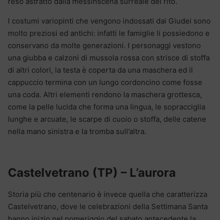
reso astratto dalla messinscena surreale del rito.
I costumi variopinti che vengono indossati dai Giudei sono
molto preziosi ed antichi: infatti le famiglie li possiedono e
conservano da molte generazioni. I personaggi vestono
una giubba e calzoni di mussola rossa con strisce di stoffa
di altri colori, la testa è coperta da una maschera ed il
cappuccio termina con un lungo cordoncino come fosse
una coda. Altri elementi rendono la maschera grottesca,
come la pelle lucida che forma una lingua, le sopracciglia
lunghe e arcuate, le scarpe di cuoio o stoffa, delle catene
nella mano sinistra e la tromba sull’altra.
Castelvetrano (TP) – L’aurora
Storia più che centenario è invece quella che caratterizza
Castelvetrano, dove le celebrazioni della Settimana Santa
hanno inizio nel pomeriggio del sabato antecedente la