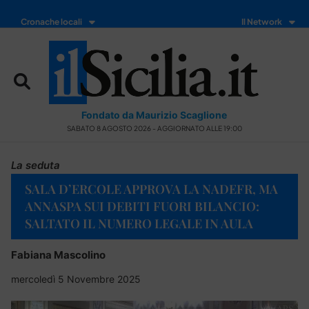
Cronache locali
Il Network
Fondato da Maurizio Scaglione
SABATO 8 AGOSTO 2026 - AGGIORNATO ALLE 19:00
La seduta
SALA D’ERCOLE APPROVA LA NADEFR, MA
ANNASPA SUI DEBITI FUORI BILANCIO:
SALTATO IL NUMERO LEGALE IN AULA
Fabiana Mascolino
mercoledì 5 Novembre 2025