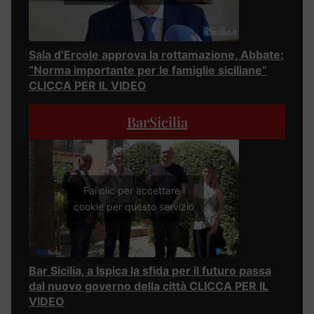
Sala d’Ercole approva la rottamazione, Abbate:
“Norma importante per le famiglie siciliane”
CLICCA PER IL VIDEO
BarSicilia
Fai clic per accettare i
cookie per questo servizio
Bar Sicilia, a Ispica la sfida per il futuro passa
dal nuovo governo della città CLICCA PER IL
VIDEO