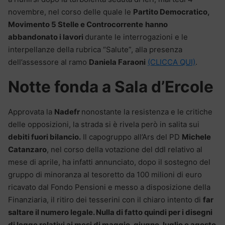
novembre, nel corso delle quale le
Partito Democratico,
Movimento 5 Stelle e Controcorrente
hanno
abbandonato i lavori
durante le interrogazioni e le
interpellanze della rubrica “Salute”, alla presenza
dell’assessore al ramo
Daniela Faraoni
(CLICCA QUI)
.
Notte fonda a Sala d’Ercole
Approvata la
Nadefr
nonostante la resistenza e le critiche
delle opposizioni, la strada si è rivela però in salita sui
debiti fuori bilancio.
Il capogruppo all’Ars del PD
Michele
Catanzaro
, nel corso della votazione del ddl relativo al
mese di aprile, ha infatti annunciato, dopo il sostegno del
gruppo di minoranza al tesoretto da 100 milioni di euro
ricavato dal Fondo Pensioni e messo a disposizione della
Finanziaria, il ritiro dei tesserini con il chiaro intento di
far
saltare il numero legale. Nulla di fatto quindi per i disegni
di legge relativi ai mesi di maggio, giugno, luglio e agosto