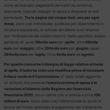
come ad esempio pagamenti derivanti da sentenze
esecutive, mancati impegni di spesa o disavanzi di enti
partecipati.
Tra le pagine dei cinque testi, uno per ogni
mese
, sono così individuate, suddivisi per dipartimento o
struttura equiparata, le schede del debito fuori bilancio
con l’indicazione dei relativi importi. Nello specifico stiamo
parlando di: quasi
89mila euro
per
aprile
; oltre
68mila
euro
per
maggio
; oltre
204mila euro
per
giugno
; quasi
294mila euro
per
luglio
; circa
4mila euro
ad
agosto
.
Per quanto concerne il disegno di legge relativo al mese
di aprile, il testo ha visto una modifica prima di incassare
il disco verde in II Commissione.
E’ stato infatti aggiunto
un articolo che prevede
l’autorizzazione di spesa e la
variazioni al bilancio della Regione per l’esercizio
finanziario 2025
, da un valore che si attesta a circa
100
milioni di euro.
Sono state così rideterminate le quote in
favore del Fondo destinato al pagamento del trattamento