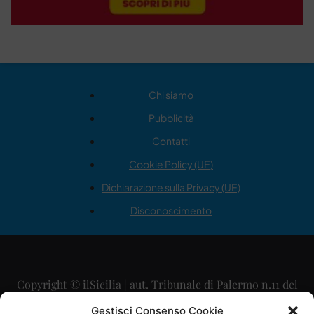
Chi siamo
Pubblicità
Contatti
Cookie Policy (UE)
Dichiarazione sulla Privacy (UE)
Disconoscimento
Copyright © ilSicilia | aut. Tribunale di Palermo n.11 del
29/09/2015
Gestisci Consenso Cookie