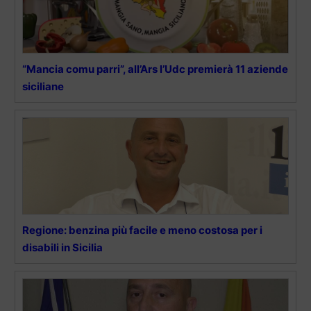
“Mancia comu parri”, all’Ars l’Udc premierà 11 aziende
siciliane
Regione: benzina più facile e meno costosa per i
disabili in Sicilia