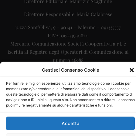
Direttore Editoriale: Maurizio Scaglione
Direttore Responsabile: Maria Calabrese
p.zza Sant’Oliva, 9 – 90141 – Palermo – 091335557
P.IVA: 06334930820
Mercurio Comunicazione Società Cooperativa a r.l. è
iscritta al Registro degli Operatori di Comunicazione al
numero 26988
Gestisci Consenso Cookie
Sito gestito da
La Digitale srl
–
info@ladigitale.it
Per fornire le migliori esperienze, utilizziamo tecnologie come i cookie per
memorizzare e/o accedere alle informazioni del dispositivo. Il consenso a
queste tecnologie ci permetterà di elaborare dati come il comportamento di
navigazione o ID unici su questo sito. Non acconsentire o ritirare il consenso
può influire negativamente su alcune caratteristiche e funzioni.
Accetta