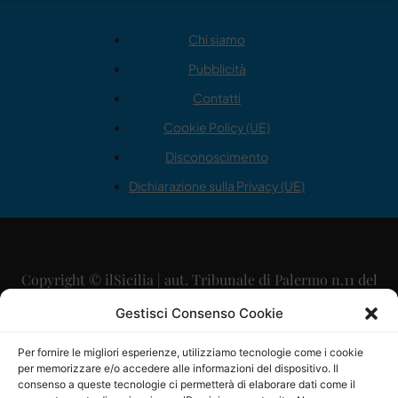
Chi siamo
Pubblicità
Contatti
Cookie Policy (UE)
Disconoscimento
Dichiarazione sulla Privacy (UE)
Copyright © ilSicilia | aut. Tribunale di Palermo n.11 del
29/09/2015
Gestisci Consenso Cookie
Editore: Mercurio Comunicazione Soc. Coop. A.R.L.
Per fornire le migliori esperienze, utilizziamo tecnologie come i cookie
per memorizzare e/o accedere alle informazioni del dispositivo. Il
Direttore Editoriale: Maurizio Scaglione
consenso a queste tecnologie ci permetterà di elaborare dati come il