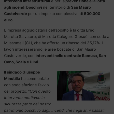
interventi infrastrutturali
e per la
prevenzione e la lotta
agli incendi boschivi
nel territorio di
San Mauro
Castelverde
per un importo complessivo di
500.000
euro.
L’impresa aggiudicataria dell’appalto è la ditta Eredi
Marotta Salvatore, di Marotta Calogero Giosuè, con sede a
Mussomeli (CL), che ha offerto un ribasso del 35,17%. I
lavori interesseranno le aree boscate di San Mauro
Castelverde, con
interventi nelle contrade Ramusa, San
Cono, Scala e Ulmi.
Il sindaco Giuseppe
Minutilla
ha commentato
con soddisfazione l’avvio
del progetto: “
Con questo
intervento mettiamo in
sicurezza parte del nostro
patrimonio boschivo dagli incendi che negli anni passati