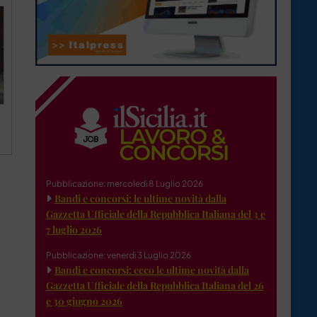
Pubblicazione: mercoledì 8 Luglio 2026
Bandi e concorsi: le ultime novità dalla
Gazzetta Ufficiale della Repubblica Italiana del 3 e
7 luglio 2026
Pubblicazione: venerdì 3 Luglio 2026
Bandi e concorsi: ecco le ultime novità dalla
Gazzetta Ufficiale della Repubblica Italiana del 26
e 30 giugno 2026