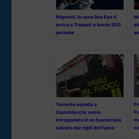
Migranti, la nave Sea Eye 4
Ma
arriva a Trapani: a bordo 800
ab
persone
so
Torrente esonda a
Pr
Casteldaccia: uomo
Pr
intrappolato in un fuoristrada
mo
salvato dai vigili del fuoco
co