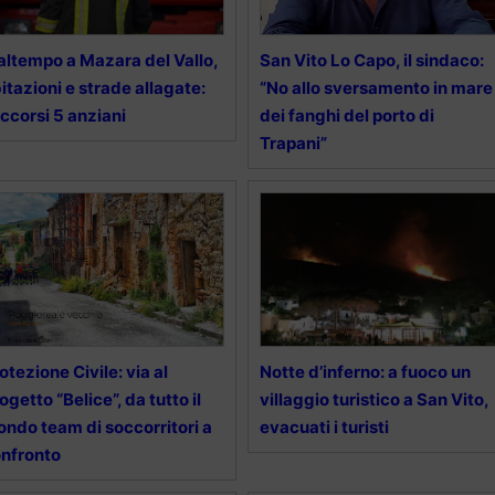
ltempo a Mazara del Vallo,
San Vito Lo Capo, il sindaco:
itazioni e strade allagate:
“No allo sversamento in mare
ccorsi 5 anziani
dei fanghi del porto di
Trapani”
otezione Civile: via al
Notte d’inferno: a fuoco un
ogetto “Belice”, da tutto il
villaggio turistico a San Vito,
ndo team di soccorritori a
evacuati i turisti
nfronto