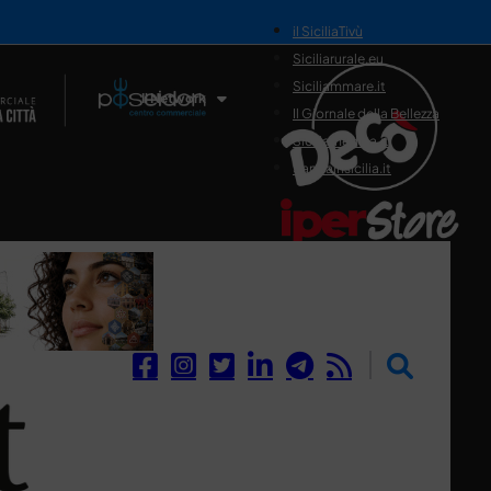
il SiciliaTivù
Siciliarurale.eu
Siciliammare.it
Il Network
Il Giornale della Bellezza
Siciliamedica.it
Sanitainsicilia.it