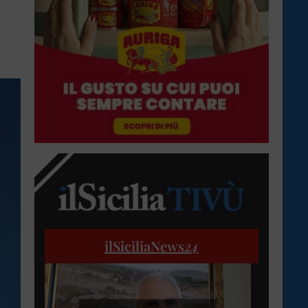
ilSiciliaNews
24