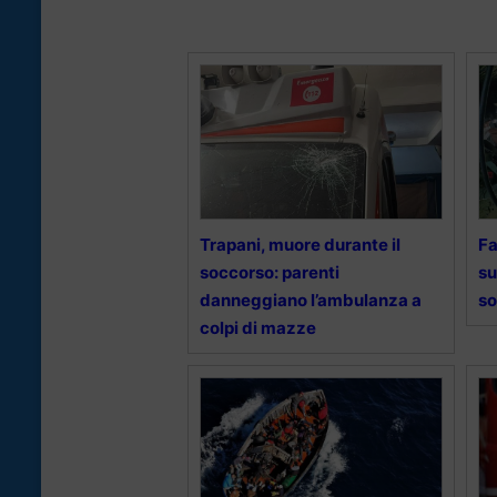
Trapani, muore durante il
Fa
soccorso: parenti
su
danneggiano l’ambulanza a
so
colpi di mazze