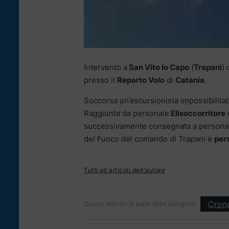
Intervento a
San Vito lo Capo
(
Trapani
) 
presso il
Reparto Volo
di
Catania
.
Soccorsa un’escursionista impossibilitat
Raggiunta da personale
Elisoccorritore
è
successivamente consegnata a personale 
del Fuoco del comando di Trapani e
per
Tutti gli articoli dell'autore
Cron
Questo articolo fa parte delle categorie: